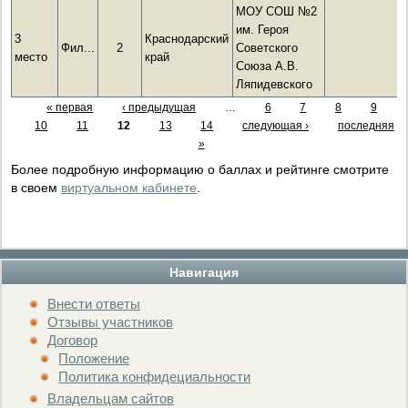
МОУ СОШ №2
им. Героя
3
Краснодарский
Фил...
2
Советского
место
край
Союза А.В.
Ляпидевского
« первая
‹ предыдущая
…
6
7
8
9
10
11
12
13
14
следующая ›
последняя
»
Более подробную информацию о баллах и рейтинге смотрите
в своем
виртуальном кабинете
.
Навигация
Внести ответы
Отзывы участников
Договор
Положение
Политика конфидециальности
Владельцам сайтов