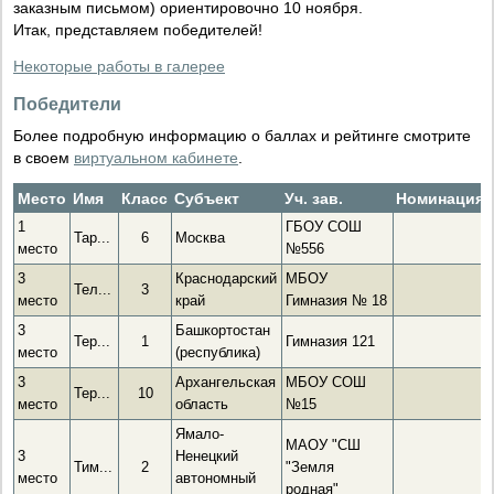
заказным письмом) ориентировочно 10 ноября.
Итак, представляем победителей!
Некоторые работы в галерее
Победители
Более подробную информацию о баллах и рейтинге смотрите
в своем
виртуальном кабинете
.
Место
Имя
Класс
Субъект
Уч. зав.
Номинация
1
ГБОУ СОШ
Тар...
6
Москва
место
№556
3
Краснодарский
МБОУ
Тел...
3
место
край
Гимназия № 18
3
Башкортостан
Тер...
1
Гимназия 121
место
(республика)
3
Архангельская
МБОУ СОШ
Тер...
10
место
область
№15
Ямало-
МАОУ "СШ
3
Ненецкий
Тим...
2
"Земля
место
автономный
родная"