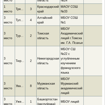
место
область
№24
1
Краснодарский
МАОУ СОШ
Тря...
3
место
край
№33
3
Алтайский
МБОУ СОШ
Туп...
4
место
край
№1
МБОУ
3
Томская
Академический
Тур...
2
место
область
лицей г.Томска
им. Г.А. Псахье
МБОУ СШ
№22 с
3
Нижегородская
углубленным
Тюр...
2
место
область
изучением
французского
языка
МБОУ
3
Мурманская
Мурманский
Ува...
8
место
область
академический
лицей
3
Башкортостан
Уже...
1
МБОУ лицей
место
(республика)