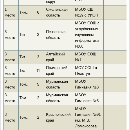
округ
1
Смоленская
МБОУ СШ
Тим...
6
место
область
№29 с УИОП
МБОУ СОШ с
углубленным
3
Пензенская
Тит...
3
изучением
место
область
информатики
№68
3
Алтайский
МБОУ СОШ
Тит...
3
место
край
№1
3
Приморский
МОУ СОШ п.
Тка...
11
место
край
Пластун
3
Мурманская
МБОУ
Том...
5
место
область
Гимназия №3
3
Мурманская
МБОУ
Том...
2
место
область
Гимназия №3
МБОУ
3
Красноярский
Гимназия №91
Том...
2
место
край
им. М.В.
Ломоносова