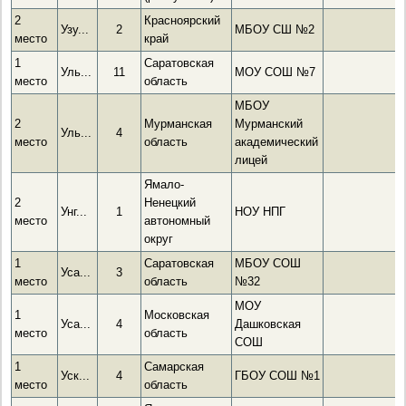
2
Красноярский
Узу...
2
МБОУ СШ №2
место
край
1
Саратовская
Уль...
11
МОУ СОШ №7
место
область
МБОУ
2
Мурманская
Мурманский
Уль...
4
место
область
академический
лицей
Ямало-
2
Ненецкий
Унг...
1
НОУ НПГ
место
автономный
округ
1
Саратовская
МБОУ СОШ
Уса...
3
место
область
№32
МОУ
1
Московская
Уса...
4
Дашковская
место
область
СОШ
1
Самарская
Уск...
4
ГБОУ СОШ №1
место
область