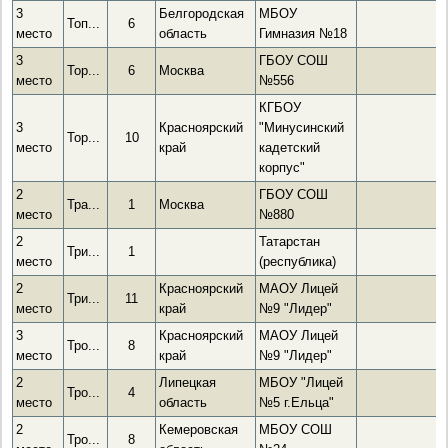
3
Белгородская
МБОУ
Топ...
6
место
область
Гимназия №18
3
ГБОУ СОШ
Тор...
6
Москва
место
№556
КГБОУ
3
Красноярский
"Минусинский
Тор...
10
место
край
кадетский
корпус"
2
ГБОУ СОШ
Тра...
1
Москва
место
№880
2
Татарстан
Три...
1
место
(республика)
2
Красноярский
МАОУ Лицей
Три...
11
место
край
№9 "Лидер"
3
Красноярский
МАОУ Лицей
Тро...
8
место
край
№9 "Лидер"
2
Липецкая
МБОУ "Лицей
Тро...
4
место
область
№5 г.Ельца"
2
Кемеровская
МБОУ СОШ
Тро...
8