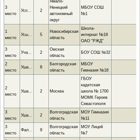
Ямало-
3
Ненецкий
МБОУ СОШ
Усп...
2
место
автономный
№1
округ
Школа-
1
Новосибирская
Усы...
5
интернат №18
место
область
ОАО "РЖД"
3
Омская
Уча...
2
БОУ СОШ №32
место
область
2
Белгородская
МБОУ
Уша...
8
место
область
Гимназия №18
ГБОУ
кадетская
2
Уша...
2
Москва
школа № 1700
место
МОМК Героев
Севастополя
3
Волгоградская
МОУ Гимназия
Уша...
2
место
область
№11
3
Волгоградская
МОУ Лицей
Фал...
9
место
область
№7