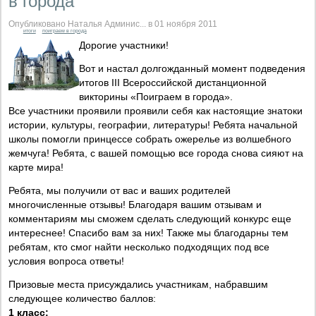
в города"
Опубликовано Наталья Админис... в 01 ноября 2011
итоги
поиграем в города
Дорогие участники!
Вот и настал долгожданный момент подведения
итогов III Всероссийской дистанционной
викторины «Поиграем в города».
Все участники проявили проявили себя как настоящие знатоки
истории, культуры, географии, литературы! Ребята начальной
школы помогли принцессе собрать ожерелье из волшебного
жемчуга! Ребята, с вашей помощью все города снова сияют на
карте мира!
Ребята, мы получили от вас и ваших родителей
многочисленные отзывы! Благодаря вашим отзывам и
комментариям мы сможем сделать следующий конкурс еще
интереснее! Спасибо вам за них! Также мы благодарны тем
ребятам, кто смог найти несколько подходящих под все
условия вопроса ответы!
Призовые места присуждались участникам, набравшим
следующее количество баллов:
1 класс: