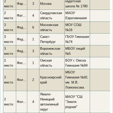
2
кадетская
Фар...
3
Москва
место
школа № 1780
2
Свердловская
МАОУ
Фат...
4
место
область
Еврогимназия
3
Московская
МОУ СОШ
Фед...
6
место
область
№16
3
Санкт-
ГБОУ Гимназия
Фед...
1
место
Петербург
№74
3
Воронежская
МБОУ лицей
Фед...
3
место
область
№5
2
Омская
БОУ г. Омска
Фес...
1
место
область
Гимназия №84
МБОУ
3
Красноярский
Гимназия №91
Фил...
2
место
край
им. М.В.
Ломоносова
Ямало-
МАОУ "СШ
2
Ненецкий
Фил...
4
"Земля
место
автономный
родная"
округ