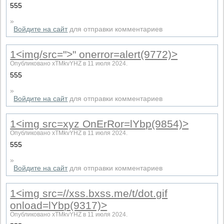
555
»
Войдите на сайт
для отправки комментариев
1<img/src=">" onerror=alert(9772)>
Опубликовано xTMkvYHZ в 11 июля 2024.
555
»
Войдите на сайт
для отправки комментариев
1<img src=xyz OnErRor=lYbp(9854)>
Опубликовано xTMkvYHZ в 11 июля 2024.
555
»
Войдите на сайт
для отправки комментариев
1<img src=//xss.bxss.me/t/dot.gif
onload=lYbp(9317)>
Опубликовано xTMkvYHZ в 11 июля 2024.