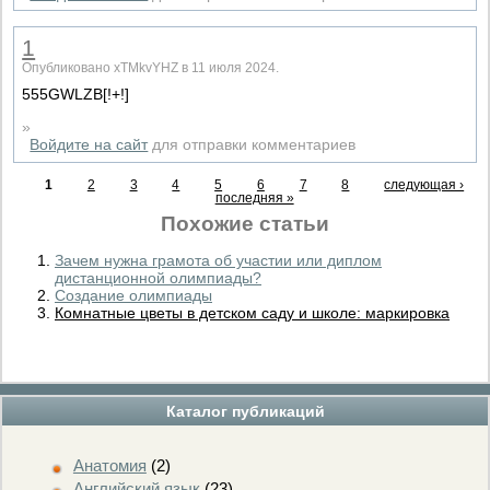
1
Опубликовано xTMkvYHZ в 11 июля 2024.
555GWLZB[!+!]
»
Войдите на сайт
для отправки комментариев
1
2
3
4
5
6
7
8
следующая ›
последняя »
Похожие статьи
Зачем нужна грамота об участии или диплом
дистанционной олимпиады?
Создание олимпиады
Комнатные цветы в детском саду и школе: маркировка
Каталог публикаций
Анатомия
(2)
Английский язык
(23)