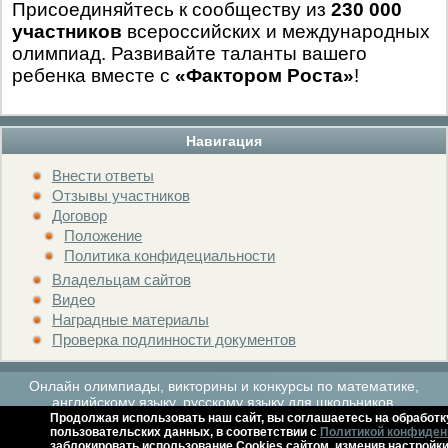
Присоединяйтесь к сообществу из
230 000
участников
всероссийских и международных
олимпиад. Развивайте таланты вашего
ребенка вместе с
«Фактором Роста»
!
Навигация
Внести ответы
Отзывы участников
Договор
Положение
Политика конфидециальности
Владельцам сайтов
Видео
Наградные материалы
Проверка подлинности документов
Онлайн олимпиады, викторины и конкурсы по математике,
английскому языку, русскому языку для школьников.
Продолжая использовать наш сайт, вы соглашаетесь на обработк
пользовательских данных, в соответствии с
Политикой конфиден
заблокировать использование Cookies сайтом, изменив настройки