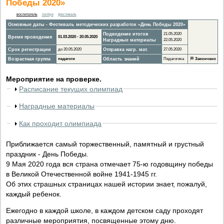
Победы 2020»
воспитатель
лэпбук
фестиваль
Основные даты - Фестиваль методических разработок «День Победы 2020»
Подведение итогов
21.05.2020
Время проведения
01.03.2020 - 20.05.2020
Наградные материалы
22.05.2020
Срок регистрации
до 20.05.2020
Отправка нагр. мат.
27.05.2020
Возрастная группа
педагоги
Область знаний
Педагогика
🏁
Закончено
Мероприятие на проверке.
Расписание текущих олимпиад
Наградные материалы
Как проходит олимпиада
Приближается самый торжественный, памятный и грустный
праздник - День Победы.
9 Мая 2020 года вся страна отмечает 75-ю годовщину победы
в Великой Отечественной войне 1941-1945 гг.
Об этих страшных страницах нашей истории знает, пожалуй,
каждый ребенок.
Ежегодно в каждой школе, в каждом детском саду проходят
различные мероприятия, посвященные этому дню.