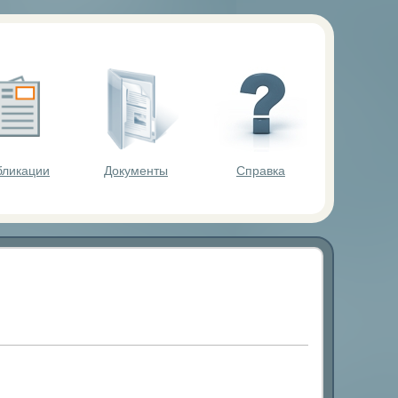
ольников.
бликации
Документы
Справка