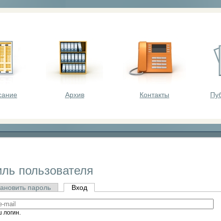
оста - викторины, олимпиады, конкурсы для шк
сание
Архив
Контакты
Пу
ль пользователя
ановить пароль
Вход
 логин.