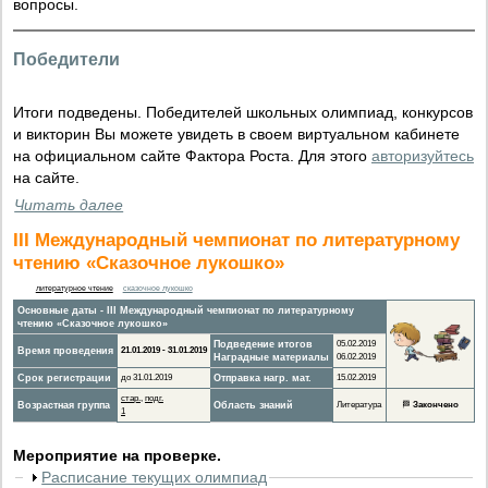
вопросы.
Победители
Итоги подведены. Победителей школьных олимпиад, конкурсов
и викторин Вы можете увидеть в своем виртуальном кабинете
на официальном сайте Фактора Роста. Для этого
авторизуйтесь
на сайте.
Читать далее
III Международный чемпионат по литературному
чтению «Сказочное лукошко»
литературное чтение
сказочное лукошко
Основные даты - III Международный чемпионат по литературному
чтению «Сказочное лукошко»
Подведение итогов
05.02.2019
Время проведения
21.01.2019 - 31.01.2019
Наградные материалы
06.02.2019
Срок регистрации
до 31.01.2019
Отправка нагр. мат.
15.02.2019
стар.
,
подг.
Возрастная группа
Область знаний
Литература
🏁
Закончено
1
Мероприятие на проверке.
Расписание текущих олимпиад