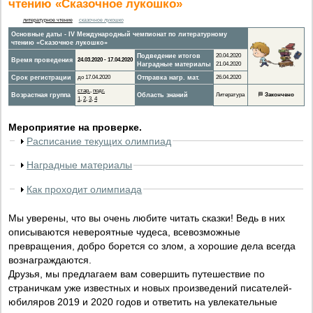
чтению «Сказочное лукошко»
литературное чтение
сказочное лукошко
Основные даты - IV Международный чемпионат по литературному
чтению «Сказочное лукошко»
Подведение итогов
20.04.2020
Время проведения
24.03.2020 - 17.04.2020
Наградные материалы
21.04.2020
Срок регистрации
до 17.04.2020
Отправка нагр. мат.
26.04.2020
стар.
,
подг.
Возрастная группа
Область знаний
Литература
🏁
Закончено
1
,
2
,
3
,
4
Мероприятие на проверке.
Расписание текущих олимпиад
Наградные материалы
Как проходит олимпиада
Мы уверены, что вы очень любите читать сказки! Ведь в них
описываются невероятные чудеса, всевозможные
превращения, добро борется со злом, а хорошие дела всегда
вознаграждаются.
Друзья, мы предлагаем вам совершить путешествие по
страничкам уже известных и новых произведений писателей-
юбиляров 2019 и 2020 годов и ответить на увлекательные