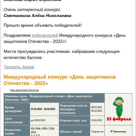
Очень интересный конкурс.
Сметанкина Алёна Николаевна
Пришло время объявить победителей!
Поздравляем
победителей
Международного конкурса «День
защитников Отечества - 2022»!
Места присуждались участникам, набравшим следующее
количество баллов:
Читать далее
Международный конкурс «День защитников
Отечества - 2022»
День защитников Отечества
Основные даты - Международный конкурс «День защитников
Отечества - 2022»
Подведение итогов
Время
08.03.2022
07.02.2022 - 28.02.2022
Наградные
проведения
09.03.2022
материалы
Срок
до 28.02.2022
Отправка нагр. мат.
15.03.2022
регистрации
мл. дош.
,
сред.
,
стар.
,
Возрастная
подг.
Область знаний
Творчество
🏁
Закончено
группа
1
,
2
,
3
,
4