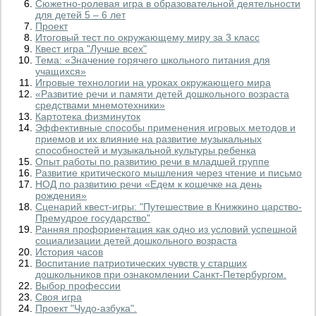
Сюжетно-ролевая игра в образовательной деятельности
для детей 5 – 6 лет
Проект
Итоговый тест по окружающему миру за 3 класс
Квест игра "Лучше всех"
Тема: «Значение горячего школьного питания для
учащихся»
Игровые технологии на уроках окружающего мира
«Развитие речи и памяти детей дошкольного возраста
средствами мнемотехники»
Картотека физминуток
Эффективные способы применения игровых методов и
приемов и их влияние на развитие музыкальных
способностей и музыкальной культуры ребенка
Опыт работы по развитию речи в младшей группе
Развитие критического мышления через чтение и письмо
НОД по развитию речи «Едем к кошечке на день
рождения»
Сценарий квест-игры: "Путешествие в Книжкино царство-
Премудрое государство"
Ранняя профориентация как одно из условий успешной
социализации детей дошкольного возраста
История часов
Воспитание патриотических чувств у старших
дошкольников при ознакомлении Санкт-Петербургом.
Выбор профессии
Своя игра
Проект "Чудо-азбука".