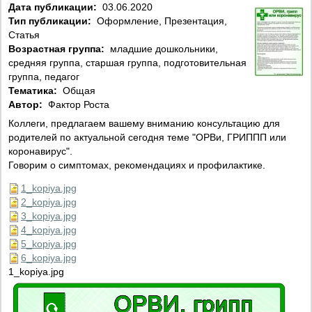
Дата публикации:
03.06.2020
Тип публикации:
Оформление, Презентация,
Статья
Возрастная группа:
младшие дошкольники,
средняя группа, старшая группа, подготовительная
группа, педагог
Тематика:
Общая
Автор:
Фактор Роста
Коллеги, предлагаем вашему вниманию консультацию для
родителей по актуальной сегодня теме "ОРВи, ГРИППП или
коронавирус".
Говорим о симптомах, рекомендациях и профилактике.
1_kopiya.jpg
2_kopiya.jpg
3_kopiya.jpg
4_kopiya.jpg
5_kopiya.jpg
6_kopiya.jpg
1_kopiya.jpg