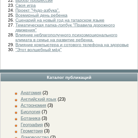
Выбор профессии
Своя игра
Проект "Чудо-азбука".
Всемирный день ребенка
Сценарий на новый год на татарском языке
Тематическая папка-лэпбук "Правила дорожного
движения"
Влияние неблагополучного психоэмоционального
климата в семье на развитие ребенка.
Влияние компьютера и сотового телефона на здоровье
"Этот волшебный мёд"
Каталог публикаций
Анатомия
(2)
Английский язык
(23)
Астрономия
(3)
Биология
(7)
Ботаника
(3)
География
(5)
Геометрия
(3)
Домоводство
(2)