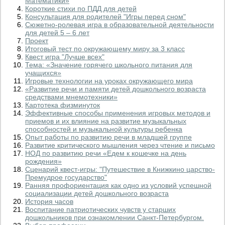
Математики»
Короткие стихи по ПДД для детей
Консультация для родителей "Игры перед сном"
Сюжетно-ролевая игра в образовательной деятельности
для детей 5 – 6 лет
Проект
Итоговый тест по окружающему миру за 3 класс
Квест игра "Лучше всех"
Тема: «Значение горячего школьного питания для
учащихся»
Игровые технологии на уроках окружающего мира
«Развитие речи и памяти детей дошкольного возраста
средствами мнемотехники»
Картотека физминуток
Эффективные способы применения игровых методов и
приемов и их влияние на развитие музыкальных
способностей и музыкальной культуры ребенка
Опыт работы по развитию речи в младшей группе
Развитие критического мышления через чтение и письмо
НОД по развитию речи «Едем к кошечке на день
рождения»
Сценарий квест-игры: "Путешествие в Книжкино царство-
Премудрое государство"
Ранняя профориентация как одно из условий успешной
социализации детей дошкольного возраста
История часов
Воспитание патриотических чувств у старших
дошкольников при ознакомлении Санкт-Петербургом.