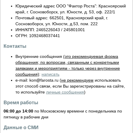
Юридический адрес ООО "Фактор Роста": Красноярский
край, г. Сосновоборск, ул. Юности, д. 53, оф. 222/1
Почтовый адрес: 662501, Красноярский край, г.
Сосновоборск, ул. Юности, д.53, пом. 222
ИНН/КПП: 2465226043 / 245801001
ОГРН: 1092468037441
Контакты
Внутренние сообщения
(это рекомендуемая форма
обращения; по вопросам, связанным с конкретными
заявками и мероприятиям - только через внутренние
сообщения)
:
написать
e-mail: kon
@
farosta.ru (
не рекомендуем
использовать
этот способ связи, если Вы зарегистрированы на сайте,
то используйте
личные сообщения
)
Время работы
06:00 до 14:00
по Московскому времени с понедельника по
пятницу в рабочие дни
Данные о СМИ