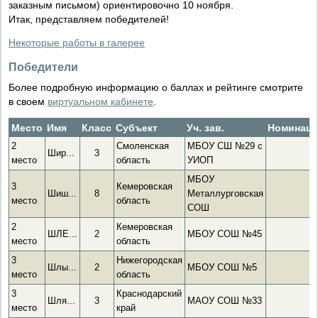
заказным письмом) ориентировочно 10 ноября.
Итак, представляем победителей!
Некоторые работы в галерее
Победители
Более подробную информацию о баллах и рейтинге смотрите
в своем
виртуальном кабинете
.
Место
Имя
Класс
Субъект
Уч. зав.
Номинац
2
Смоленская
МБОУ СШ №29 с
Шир...
3
место
область
УИОП
МБОУ
3
Кемеровская
Шиш...
8
Металлурговская
место
область
СОШ
2
Кемеровская
ШЛЕ...
2
МБОУ СОШ №45
место
область
3
Нижегородская
Шлы...
2
МБОУ СОШ №5
место
область
3
Краснодарский
Шля...
3
МАОУ СОШ №33
место
край