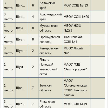
3
Алтайский
Шти...
6
МОУ СОШ № 13
место
край
3
Краснодарский
Што...
4
МБОУ СОШ №20
место
край
1
Мурманская
МБОУ НОШ
Шты...
8
место
область
№279
2
Оренбургская
Тюльганская
Шув...
8
место
область
СОШ №1
3
Кемеровская
МБОУ Лицей
Шул...
2
место
область
№20
Ямало-
1
Ненецкий
МАОУ "СШ
Шум...
2
место
автономный
"Земля родная"
округ
МАОУ
1
Томская
"Зональненская
Щав...
7
место
область
СОШ" Томского
района
3
Рязанская
Щег...
7
МОУ СОШ №19
место
область