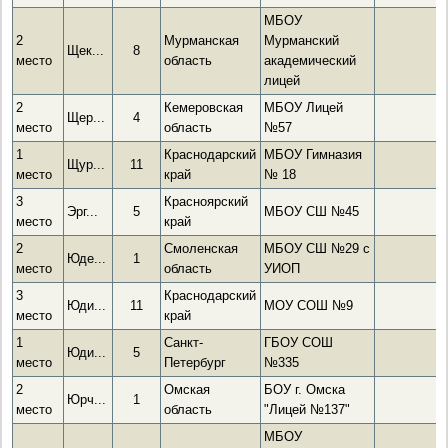
МБОУ
2
Мурманская
Мурманский
Щек...
8
место
область
академический
лицей
2
Кемеровская
МБОУ Лицей
Щер...
4
место
область
№57
1
Краснодарский
МБОУ Гимназия
Щур...
11
место
край
№ 18
3
Красноярский
Эрг...
5
МБОУ СШ №45
место
край
2
Смоленская
МБОУ СШ №29 с
Юде...
1
место
область
УИОП
3
Краснодарский
Юди...
11
МОУ СОШ №9
место
край
1
Санкт-
ГБОУ СОШ
Юди...
5
место
Петербург
№335
2
Омская
БОУ г. Омска
Юрч...
1
место
область
"Лицей №137"
МБОУ