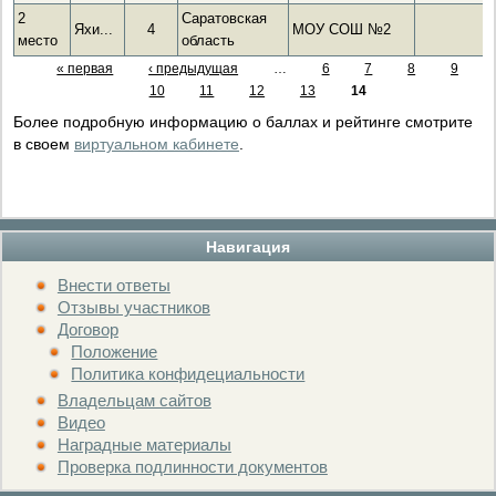
2
Саратовская
Яхи...
4
МОУ СОШ №2
место
область
« первая
‹ предыдущая
…
6
7
8
9
10
11
12
13
14
Более подробную информацию о баллах и рейтинге смотрите
в своем
виртуальном кабинете
.
Навигация
Внести ответы
Отзывы участников
Договор
Положение
Политика конфидециальности
Владельцам сайтов
Видео
Наградные материалы
Проверка подлинности документов