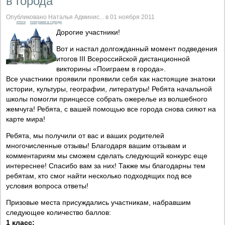
в города"
Опубликовано Наталья Админис... в 01 ноября 2011
итоги
поиграем в города
Дорогие участники!
Вот и настал долгожданный момент подведения
итогов III Всероссийской дистанционной
викторины «Поиграем в города».
Все участники проявили проявили себя как настоящие знатоки
истории, культуры, географии, литературы! Ребята начальной
школы помогли принцессе собрать ожерелье из волшебного
жемчуга! Ребята, с вашей помощью все города снова сияют на
карте мира!
Ребята, мы получили от вас и ваших родителей
многочисленные отзывы! Благодаря вашим отзывам и
комментариям мы сможем сделать следующий конкурс еще
интереснее! Спасибо вам за них! Также мы благодарны тем
ребятам, кто смог найти несколько подходящих под все
условия вопроса ответы!
Призовые места присуждались участникам, набравшим
следующее количество баллов:
1 класс: