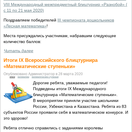
VIII Международный межпредметный блицтурнир «Разнобой» (
с 11 по 21 мая 2020)
Поздравляем победителей
III чемпионата дошкольников
«Лесная математика»
!
Места присуждались участникам, набравшим следующее
количество баллов:
Читать далее
Итоги IX Всероссийского блицтурнира
«Математические ступеньки»
Опубликовано Администратор в 28 марта 2020
итоги
математика
математические ступеньки
Дорогие ребята, уважаемые педагоги!
Подведены итоги IX Международного
блицтурнира «Математические ступеньки».
В мероприятии приняли участие школьники
России, Узбекистана и Казахстана. Ребята из 83
субъектов России проявили себя в математическом конкурсе. И
это здорово!
Ребята отлично справились с заданиями королевы