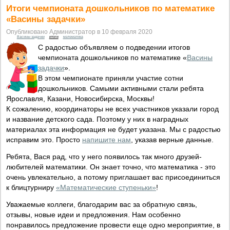
Итоги чемпионата дошкольников по математике
«Васины задачки»
Опубликовано Администратор в 10 февраля 2020
Васины задачки
итоги
математика
С радостью объявляем о подведении итогов
чемпионата дошкольников по математике «
Васины
задачки
».
В этом чемпионате приняли участие сотни
дошкольников. Самыми активными стали ребята
Ярославля, Казани, Новосибирска, Москвы!
К сожалению, координаторы не всех участников указали город
и название детского сада. Поэтому у них в наградных
материалах эта информация не будет указана. Мы с радостью
исправим это. Просто
напишите нам
, указав верные данные.
Ребята, Вася рад, что у него появилось так много друзей-
любителей математики. Он знает точно, что математика - это
очень увлекательно, а потому приглашает вас присоединиться
к блицтурниру
«Математические ступеньки»
!
Уважаемые коллеги, благодарим вас за обратную связь,
отзывы, новые идеи и предложения. Нам особенно
понравилось предложение провести еще одно мероприятие, в