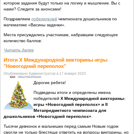
котором задания будут только на логику и мышление. Вы с
нами? Следите за анонсами!
Поздравляем
победителей
чемпионата дошкольников по
математике «Васины задачки».
Места присуждались участникам, набравшим следующее
количество баллов:
Читать далее
Итоги X Международной викторины-игры
"Новогодний переполох"
Опубликовано Администратор в 17 января 2020
итоги
Новогодний переполох
Дорогие ребята!
Подведены итоги и определены имена
победителей
X Международной викторины-
игры «Новогодний переполох» и II
Метапредметного чемпионата для
дошкольников «Новогодний переполох»
.
Тысячи девчонок и мальчишек перед самым Новым годом
смогли не только блестяще ответить на вопросы викторины, но