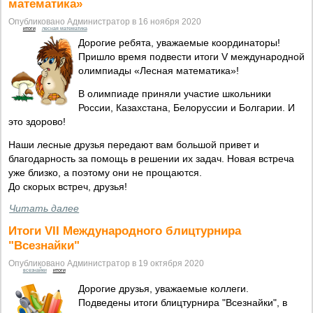
математика»
Опубликовано Администратор в 16 ноября 2020
итоги
лесная математика
Дорогие ребята, уважаемые координаторы!
Пришло время подвести итоги V международной
олимпиады «Лесная математика»!
В олимпиаде приняли участие школьники
России, Казахстана, Белоруссии и Болгарии. И
это здорово!
Наши лесные друзья передают вам большой привет и
благодарность за помощь в решении их задач. Новая встреча
уже близко, а поэтому они не прощаются.
До скорых встреч, друзья!
Читать далее
Итоги VII Международного блицтурнира
"Всезнайки"
Опубликовано Администратор в 19 октября 2020
всезнайки
итоги
Дорогие друзья, уважаемые коллеги.
Подведены итоги блицтурнира "Всезнайки", в