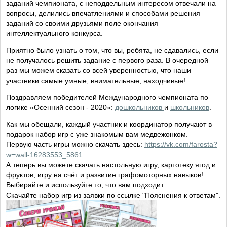
заданий чемпионата, с неподдельным интересом отвечали на
вопросы, делились впечатлениями и способами решения
заданий со своими друзьями поле окончания
интеллектуального конкурса.
Приятно было узнать о том, что вы, ребята, не сдавались, если
не получалось решить задание с первого раза. В очередной
раз мы можем сказать со всей уверенностью, что наши
участники самые умные, внимательные, находчивые!
Поздравляем победителей Международного чемпионата по
логике «Осенний сезон - 2020»:
дошкольников
и
школьников
.
Как мы обещали, каждый участник и координатор получают в
подарок набор игр с уже знакомым вам медвежонком.
Первую часть игры можно скачать здесь:
https://vk.com/farosta?
w=wall-16283553_5861
А теперь вы можете скачать настольную игру, картотеку ягод и
фруктов, игру на счёт и развитие графомоторных навыков!
Выбирайте и используйте то, что вам подходит.
Скачайте набор игр из заявки по ссылке "Пояснения к ответам".