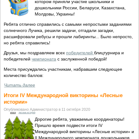
котором приняли участие школьники и
дошкольники России, Беларуси, Казахстана,
Молдовы, Украины!
Ребята отлично справились с самыми непростыми заданиями
солнечного Лучика, решили задачи, отгадали загадки,
расшифровали ребусы и прошли лабиринты... Было непросто,
но ребята справились!
Друзья, мы поздравляем всех
победителей
блицтурнира и
победителей
чемпионата
с заслуженной победой!
Места присуждались участникам, набравшим следующее
количество баллов:
Читать далее
Итоги IV Международной викторины «Лесные
истории»
Опубликовано Администратор в 11 октября 2020
итоги
лесные истории
Дорогие ребята, уважаемые координаторы!
Пришло время подвести итоги IV
Международной викторины «Лесные истории» и
II Международного чемпионата дошкольников