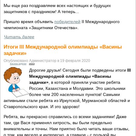
Мы еще раз поздравляем всех настоящих и будущих
защитников с праздником! А теперь...
Пришло время объявить
победителей
II Международного
чемпионата «Защитники Отечества».
Читать далее
Итоги III Международной олимпиады «Васины
задачки»
Опубликовано Администратор в 19 февраля 2020
Васины задачки
итоги
Дорогие друзья! Сегодня были подведены итоги
III
Международной олимпиады «Васины
задачки»
, в которой приняли участие ребята
России, Казахстана и Молдавии. Это школьники
более чем 200 населенных пунктов! Самыми
активными стали ребята из Иркутской, Мурманской областей и
Ставропольского края. И это здорово!
Ребята, вы прекрасно справились со всеми заданиями! Даже
там, где Вася применял хитрость, вы были предельно
внимательны и точны. Нам приятно было читать ваши отзывы,
о том, как весело и интересно, а главное - с пользой вы