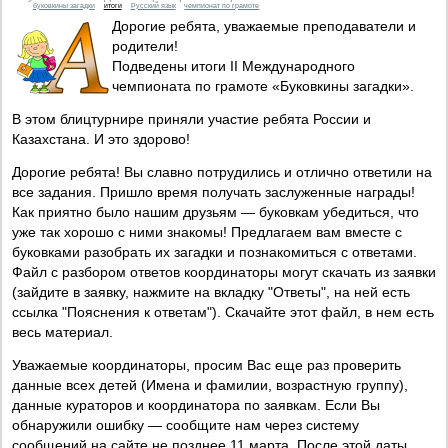
буковкины загадки
итоги
Русский язык
чемпионат по грамоте
Дорогие ребята, уважаемые преподаватели и
родители!
Подведены итоги II Международного
чемпионата по грамоте «Буковкины загадки».
В этом блицтурнире приняли участие ребята России и
Казахстана. И это здорово!
Дорогие ребята! Вы славно потрудились и отлично ответили на
все задания. Пришло время получать заслуженные награды!
Как приятно было нашим друзьям — буковкам убедиться, что
уже так хорошо с ними знакомы! Предлагаем вам вместе с
буковками разобрать их загадки и познакомиться с ответами.
Файл с разбором ответов координаторы могут скачать из заявки
(зайдите в заявку, нажмите на вкладку "Ответы", на ней есть
ссылка "Пояснения к ответам"). Скачайте этот файл, в нем есть
весь материал.
Уважаемые координаторы, просим Вас еще раз проверить
данные всех детей (Имена и фамилии, возрастную группу),
данные кураторов и координатора по заявкам. Если Вы
обнаружили ошибку — сообщите нам через систему
сообщений на сайте не позднее 11 марта. После этой даты