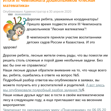
Итоги III чемпионата дошкольников «Лесная
математика»
Опубликовано Администратор в 30 апреля 2020
итоги
лесная математика
Дорогие ребята, уважаемые координаторы!
Пришло время подвести итоги III Чемпионата
дошкольников "Лесная математика"!
В чемпионате приняли участие воспитанники
детских садов России и Казахстана. И это
здорово!
Дорогие ребята, лесные жители очень рады, что вы помогли им
решить столь сложные и порой даже необычные задачи. Без
вас бы они не справились!
Наши лесные друзья обратили внимание на то, что чаще всего
вы, ребята, ошибались в ответе на вопрос №5.
Подробный разбор ответов мы опубликовали в заявках, вы
можете получить его у воспитателей и родителей.
А вот здесь
мы опубликовали подробный разбор задания №
5.
Наши новые друзья ждут вас в гости в своём математическом
лесу в следующем году, а еще приглашают вас на весенние
мероприятия:
Чемпионат по окружающему миру «Подснежники» по 06.05.20