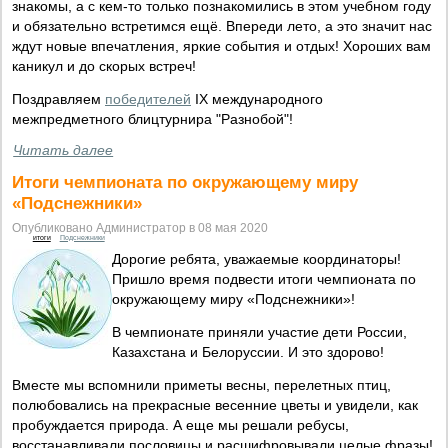
знакомы, а с кем-то только познакомились в этом учебном году
и обязательно встретимся ещё. Впереди лето, а это значит нас
ждут новые впечатления, яркие события и отдых! Хороших вам
каникул и до скорых встреч!
Поздравляем
победителей
IX международного
межпредметного блицтурнира "Разнобой"!
Читать далее
Итоги чемпионата по окружающему миру
«Подснежники»
Опубликовано Администратор в 08 мая 2020
итоги
Подснежники
Дорогие ребята, уважаемые координаторы!
Пришло время подвести итоги чемпионата по
окружающему миру «Подснежники»!
В чемпионате приняли участие дети России,
Казахстана и Белоруссии. И это здорово!
Вместе мы вспомнили приметы весны, перелетных птиц,
полюбовались на прекрасные весенние цветы и увидели, как
пробуждается природа. А еще мы решали ребусы,
восстанавливали пословицы и расшифровывали целые фразы!