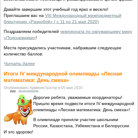
Давайте завершим этот учебный год ярко и весело!
Приглашаем вас на
VIII Международный межпредметный
блицтурнир «Разнобой» ( с 11 по 21 мая 2020)
Поздравляем победителей
чемпионата по окружающему миру
«Подснежники»
!
Места присуждались участникам, набравшим следующее
количество баллов:
Читать далее
Итоги IV международной олимпиады «Лесная
математика: День смеха»
Опубликовано Администратор в 05 мая 2020
итоги
лесная математика
Дорогие ребята, уважаемые координаторы!
Пришло время подвести итоги IV международной
олимпиады «Лесная математика: День смеха»!
В олимпиаде приняли участие школьники
России, Казахстана, Узбекистана и Белоруссии.
И это здорово!