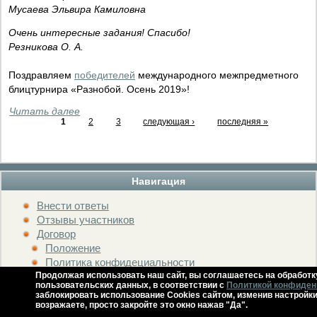
Мусаева Эльвира Камиловна
Очень интересные задания! Спасибо!
Резникова О. А.
Поздравляем
победителей
международного межпредметного
блицтурнира «Разнобой. Осень 2019»!
Читать далее
1
2
3
следующая ›
последняя »
Навигация
Внести ответы
Отзывы участников
Договор
Положение
Политика конфидециальности
Продолжая использовать наш сайт, вы соглашаетесь на обработк
Владельцам сайтов
пользовательских данных, в соответствии с
Политикой конфиден
Видео
заблокировать использование Cookies сайтом, изменив настройки
возражаете, просто закройте это окно нажав "Да".
Наградные материалы