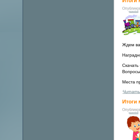
Итоги 
Опублико
разнобой
Ждем ва
Наградн
Скачать 
Вопросы
Места п
Читать
Итоги 
Опублико
разнобой