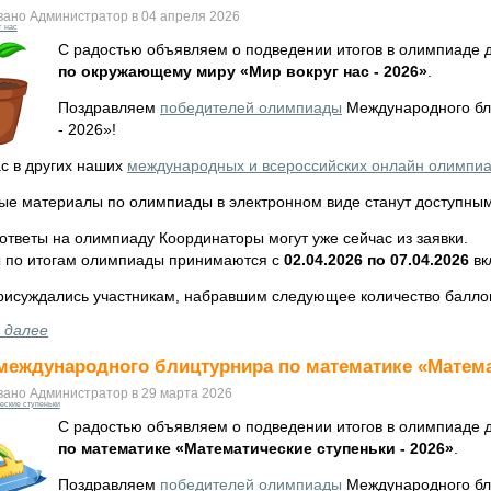
вано Администратор в 04 апреля 2026
г нас
С радостью объявляем о подведении итогов в олимпиаде 
по окружающему миру «Мир вокруг нас - 2026»
.
Поздравляем
победителей олимпиады
Международного бл
- 2026»!
с в других наших
международных и всероссийских онлайн олимпи
ые материалы по олимпиады в электронном виде станут доступны
ответы на олимпиаду Координаторы могут уже сейчас из заявки.
 по итогам олимпиады принимаются с
02.04.2026 по 07.04.2026
вк
рисуждались участникам, набравшим следующее количество балло
 далее
международного блицтурнира по математике «Математ
вано Администратор в 29 марта 2026
еские ступеньки
С радостью объявляем о подведении итогов в олимпиаде 
по математике «Математические ступеньки - 2026»
.
Поздравляем
победителей олимпиады
Международного бл