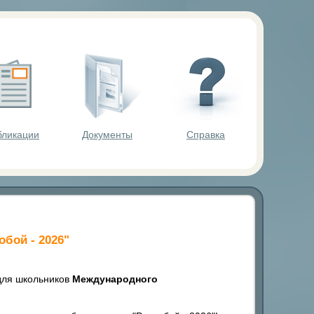
ольников.
бликации
Документы
Справка
бой - 2026"
для школьников
Международного