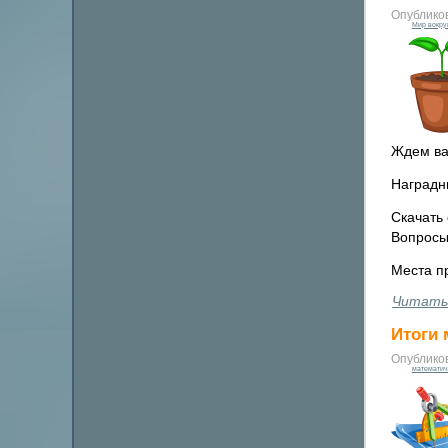
Опублико
Мир вокру
Ждем ва
Наградн
Скачать 
Вопросы
Места п
Читать
Итоги 
Опублико
математич