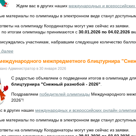
Ждем вас в других наших
международных и всероссийских
ые материалы по олимпиады в электронном виде станут доступны
ответы на олимпиаду Координаторы могут уже сейчас из заявки.
 по итогам олимпиады принимаются с
30.01.2026 по 04.02.2026
вк
рисуждались участникам, набравшим следующее количество балло
 далее
международного межпредметного блицтурнира "Снеж
вано Администратор в 30 января 2026
С радостью объявляем о подведении итогов в олимпиаде дл
блицтурнира "Снежный разнобой - 2026"
.
Поздравляем
победителей олимпиады
Международного межп
2026"!
с в других наших
международных и всероссийских онлайн олимпи
ые материалы по олимпиады в электронном виде станут доступны
ответы на олимпиаду Координаторы могут уже сейчас из заявки.