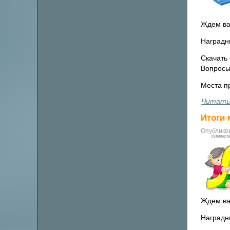
Ждем ва
Наградн
Скачать 
Вопросы
Места п
Читать
Итоги 
Опублико
путешеств
Ждем ва
Наградн