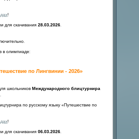
адах
!
ми для скачивания
28.03.2026
.
лючительно.
в в олимпиаде:
ешествие по Лингвинии - 2026»
для школьников
Международного блицтурнира
.
цтурнира по русскому языку «Путешествие по
адах
!
ми для скачивания
06.03.2026
.