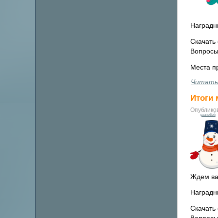
Наградн
Скачать 
Вопросы
Места п
Читать
Итоги 
Опублико
разнобой
Ждем ва
Наградн
Скачать 