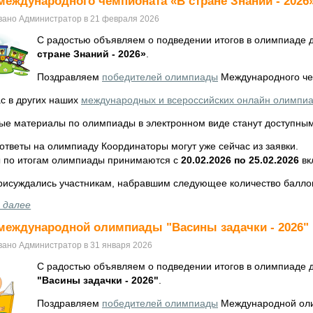
международного чемпионата «В стране Знаний - 2026
вано Администратор в 21 февраля 2026
С радостью объявляем о подведении итогов в олимпиаде 
стране Знаний - 2026»
.
Поздравляем
победителей олимпиады
Международного чем
с в других наших
международных и всероссийских онлайн олимпи
ые материалы по олимпиады в электронном виде станут доступны
ответы на олимпиаду Координаторы могут уже сейчас из заявки.
 по итогам олимпиады принимаются с
20.02.2026 по 25.02.2026
вк
рисуждались участникам, набравшим следующее количество балло
 далее
международной олимпиады "Васины задачки - 2026"
вано Администратор в 31 января 2026
С радостью объявляем о подведении итогов в олимпиаде 
"Васины задачки - 2026"
.
Поздравляем
победителей олимпиады
Международной олим