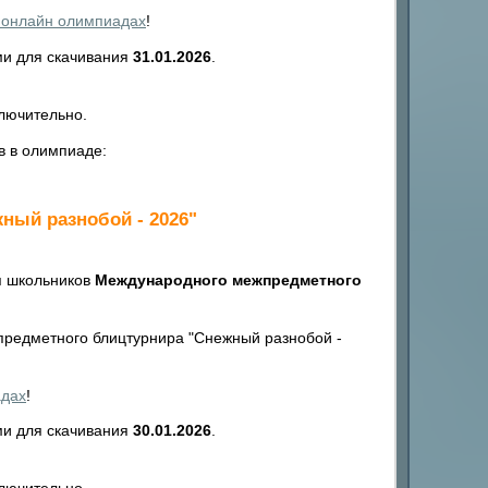
 онлайн олимпиадах
!
ми для скачивания
31.01.2026
.
лючительно.
в в олимпиаде:
ный разнобой - 2026"
я школьников
Международного межпредметного
редметного блицтурнира "Снежный разнобой -
адах
!
ми для скачивания
30.01.2026
.