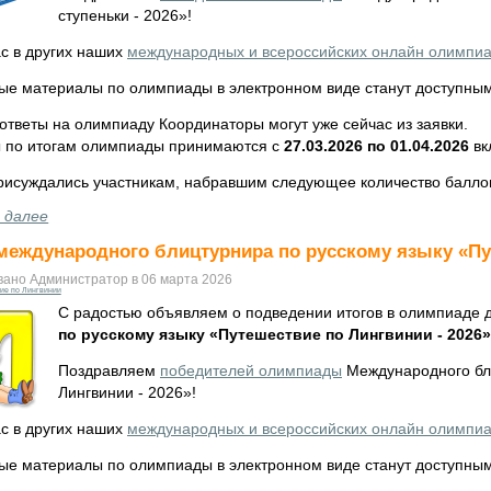
ступеньки - 2026»!
с в других наших
международных и всероссийских онлайн олимпи
ые материалы по олимпиады в электронном виде станут доступны
ответы на олимпиаду Координаторы могут уже сейчас из заявки.
 по итогам олимпиады принимаются с
27.03.2026 по 01.04.2026
вк
рисуждались участникам, набравшим следующее количество балло
 далее
международного блицтурнира по русскому языку «Пут
вано Администратор в 06 марта 2026
ие по Лингвинии
С радостью объявляем о подведении итогов в олимпиаде 
по русскому языку «Путешествие по Лингвинии - 2026»
Поздравляем
победителей олимпиады
Международного бли
Лингвинии - 2026»!
с в других наших
международных и всероссийских онлайн олимпи
ые материалы по олимпиады в электронном виде станут доступны