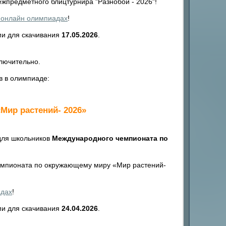
предметного блицтурнира "Разнобой - 2026"!
 онлайн олимпиадах
!
ми для скачивания
17.05.2026
.
лючительно.
в в олимпиаде:
Мир растений- 2026»
для школьников
Международного чемпионата по
мпионата по окружающему миру «Мир растений-
адах
!
ми для скачивания
24.04.2026
.