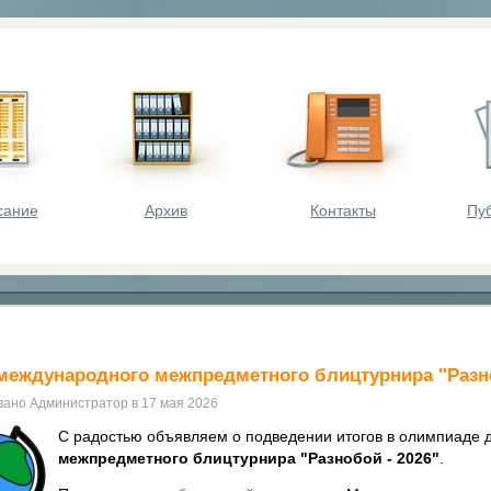
оста - викторины, олимпиады, конкурсы для шк
сание
Архив
Контакты
Пу
международного межпредметного блицтурнира "Разно
вано Администратор в 17 мая 2026
С радостью объявляем о подведении итогов в олимпиаде 
межпредметного блицтурнира "Разнобой - 2026"
.