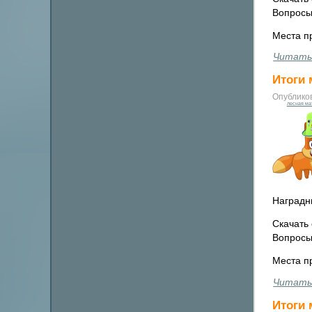
Вопросы
Места п
Читать
Итоги 
Опублико
лесная ма
Наградн
Скачать 
Вопросы
Места п
Читать
Итоги 