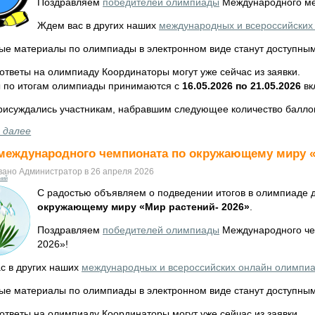
Поздравляем
победителей олимпиады
Международного меж
Ждем вас в других наших
международных и всероссийских
ые материалы по олимпиады в электронном виде станут доступны
ответы на олимпиаду Координаторы могут уже сейчас из заявки.
 по итогам олимпиады принимаются с
16.05.2026 по 21.05.2026
вк
рисуждались участникам, набравшим следующее количество балло
 далее
международного чемпионата по окружающему миру «
вано Администратор в 26 апреля 2026
ний
С радостью объявляем о подведении итогов в олимпиаде 
окружающему миру «Мир растений- 2026»
.
Поздравляем
победителей олимпиады
Международного че
2026»!
ти
с в других наших
международных и всероссийских онлайн олимпи
ые материалы по олимпиады в электронном виде станут доступны
ответы на олимпиаду Координаторы могут уже сейчас из заявки.