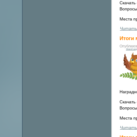
Скачать 
Вопросы
Места п
Читать
Итоги
Опублико
Живой мир
Наградн
Скачать 
Вопросы
Места п
Читать