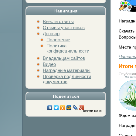
Навигация
Наградн
Внести ответы
Отзывы участников
Скачать 
Договор
Вопросы
Положение
Политика
Места п
конфидециальности
Читать
Владельцам сайтов
Видео
Итоги 
Наградные материалы
Опублико
Проверка подлинности
Мир расте
документов
Поделиться
Нажми на кнопку любимой социальной се
Ждем ва
Наградн
Скачать 