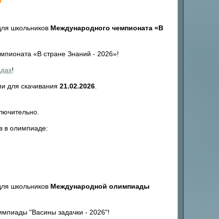
»
для школьников
Международного чемпионата «В
пионата «В стране Знаний - 2026»!
адах
!
ми для скачивания
21.02.2026
.
лючительно.
в в олимпиаде:
для школьников
Международной олимпиады
пиады "Васины задачки - 2026"!