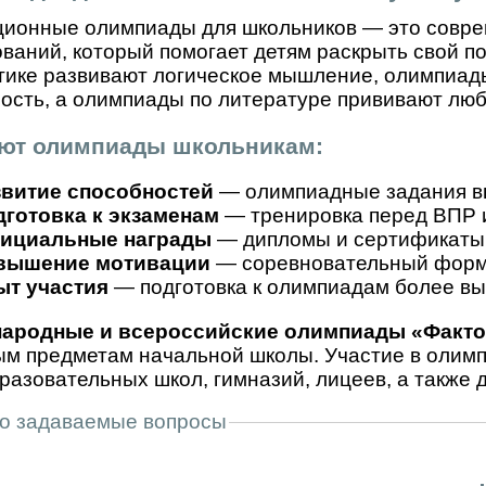
ционные олимпиады для школьников — это совр
ваний, который помогает детям раскрыть свой п
ике развивают логическое мышление, олимпиад
ость, а олимпиады по литературе прививают люб
ают олимпиады школьникам:
звитие способностей
— олимпиадные задания вы
готовка к экзаменам
— тренировка перед ВПР 
ициальные награды
— дипломы и сертификаты 
вышение мотивации
— соревновательный форма
ыт участия
— подготовка к олимпиадам более вы
ародные и всероссийские олимпиады «Факто
м предметам начальной школы. Участие в олимп
азовательных школ, гимназий, лицеев, а также 
о задаваемые вопросы