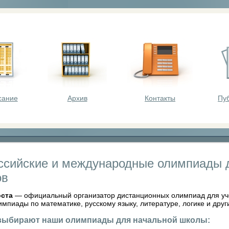
оста - викторины, олимпиады, конкурсы для шк
сание
Архив
Контакты
Пу
ссийские и международные олимпиады 
ов
оста
— официальный организатор дистанционных олимпиад для учен
импиады по математике, русскому языку, литературе, логике и др
выбирают наши олимпиады для начальной школы: