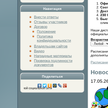
Офи
Соо
Навигация
Дос
230 
Внести ответы
Быс
Отзывы участников
оли
Договор
Наши дист
Положение
официальн
Политика
Возрастна
конфидециальности
Владельцам сайтов
Видео
Расписание
дополнятьс
Наградные материалы
Проверка подлинности
Расписание
документов
Ново
Поделиться
17.05.2
опку любимой социальной сети