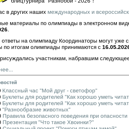
блицтурнира "Разнобой - 2026"!
ас в других наших
международных и всероссийск
ые материалы по олимпиады в электронном виде
026
.
 ответы на олимпиаду Координаторы могут уже се
ы по итогам олимпиады принимаются с
16.05.202
рисуждались участникам, набравшим следующее
ее...
овостей
0
Классный час "Мой друг - светофор"
0
Буклеты для родителей "Как хорошо уметь чита
0
Буклеты для родителей "Как хорошо уметь чита
0
"Разнообразие животных"
0
Правила безопасного поведения при опасности
0
Презентация "Что такое Хвоинки?"
0
Социальный проект "Помоги птицам зимой"