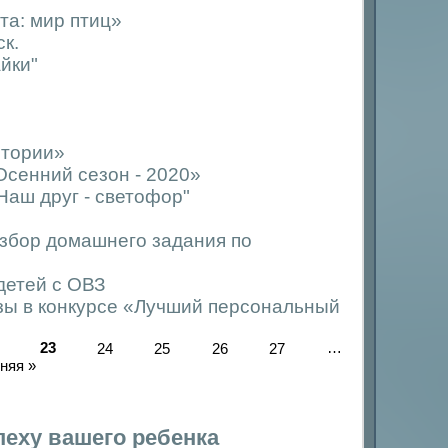
а: мир птиц»
к.
йки"
стории»
Осенний сезон - 2020»
Наш друг - светофор"
збор домашнего задания по
 детей с ОВЗ
зы в конкурсе «Лучший персональный
23
24
25
26
27
…
няя »
еху вашего ребенка