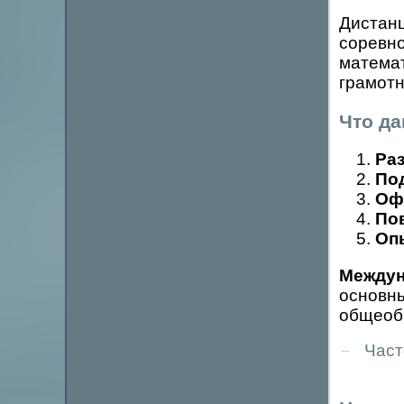
Дистан
соревно
математ
грамотн
Что д
Ра
Под
Оф
По
Оп
Междун
основны
общеобр
Част