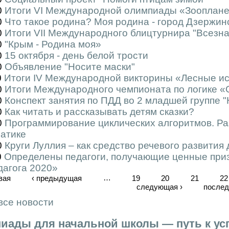
0
Итоги VI Международной олимпиады «Зоопланет
0
Что такое родина? Моя родина - город Дзержинс
0
Итоги VII Международного блицтурнира "Всезна
0
"Крым - Родина моя»
0
15 октября - день белой трости
0
Объявление "Носите маски"
0
Итоги IV Международной викторины «Лесные и
0
Итоги Международного чемпионата по логике «
0
Конспект занятия по ПДД во 2 младшей группе "
0
Как читать и рассказывать детям сказки?
0
Программирование циклических алгоритмов. Ра
атике
0
Круги Луллия – как средство речевого развития
0
Определены педагоги, получающие ценные при
дагога 2020»
вая
‹ предыдущая
…
19
20
21
22
следующая ›
послед
все новости
иады для начальной школы — путь к усп