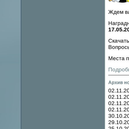
Ждем в
Наградн
17.05.2
Скачать
Вопрос
Места п
Подробн
Архив н
02.11.2
02.11.2
02.11.2
02.11.2
30.10.2
29.10.2
25.10.2