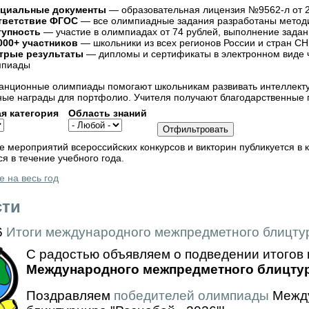
циальные документы
— образовательная лицензия №9562-л от 2
тветствие ФГОС
— все олимпиадные задания разработаны методи
тупность
— участие в олимпиадах от 74 рублей, выполнение задан
000+ участников
— школьники из всех регионов России и стран СН
трые результаты
— дипломы и сертификаты в электронном виде ч
мпиады
анционные олимпиады помогают школьникам развивать интеллектуа
ые награды для портфолио. Учителя получают благодарственные п
я категория
Область знаний
 мероприятий всероссийских конкурсов и викторин публикуется в 
я в течение учебного года.
 на весь год
сти
6
Итоги международного межпредметного блицтур
С радостью объявляем о подведении итогов 
Международного межпредметного блицтурн
Поздравляем
победителей олимпиады
Между