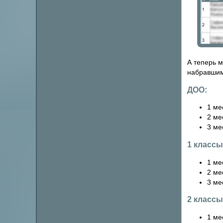
А теперь 
набравшим
ДОО:
1 ме
2 ме
3 ме
1 классы
1 ме
2 ме
3 ме
2 классы
1 ме