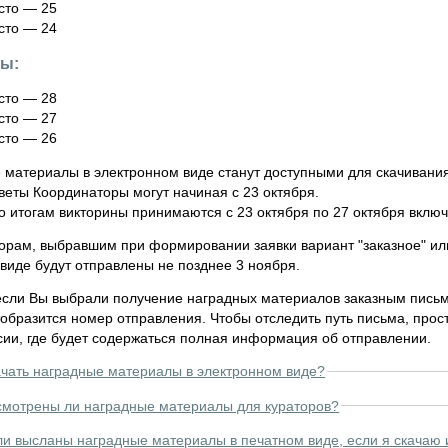
сто — 25
сто — 24
сы:
сто — 28
сто — 27
сто — 26
 материалы в электронном виде станут доступными для скачивания
веты Координаторы могут начиная с 23 октября.
о итогам викторины принимаются с 23 октября по 27 октября включ
орам, выбравшим при формировании заявки вариант "заказное" ил
виде будут отправлены не позднее 3 ноября.
 если Вы выбрали получение наградных материалов заказным письм
тобразится номер отправления. Чтобы отследить путь письма, прост
сии, где будет содержаться полная информация об отправлении.
ачать наградные материалы в электронном виде?
мотрены ли наградные материалы для кураторов?
ли высланы наградные материалы в печатном виде, если я скачаю 