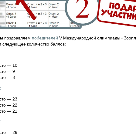
мы поздравляем
победителей
V Международной олимпиады «Зооплан
 следующее количество баллов:
сто — 10
сто — 9
сто — 8
:
сто — 23
сто — 22
сто — 21
:
сто — 26