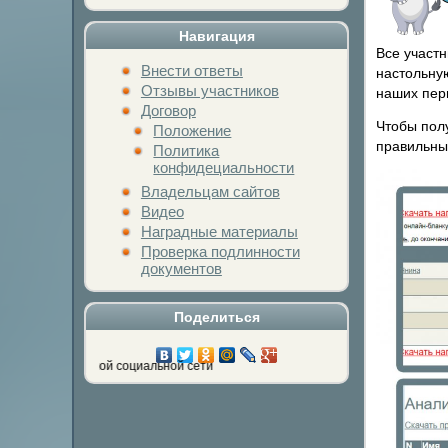
Навигация
Все участн
Внести ответы
настольную
Отзывы участников
наших пер
Договор
Чтобы полу
Положение
правильны
Политика
конфидециальности
Владельцам сайтов
Видео
Наградные материалы
Проверка подлинности
документов
Поделиться
опку любимой социальной сети