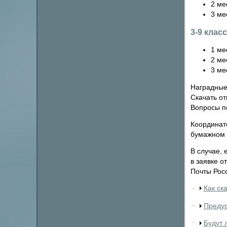
2 ме
3 ме
3-9 клас
1 ме
2 ме
3 ме
Наградные
Скачать от
Вопросы п
Координат
бумажном 
В случае,
в заявке о
Почты Рос
Как ск
Предус
Будут 