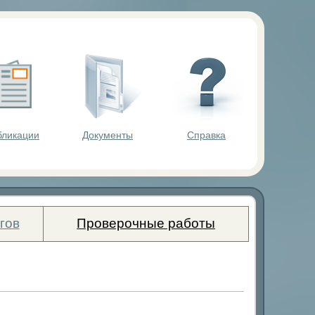
ольников.
бликации
Документы
Справка
гов
Проверочные работы