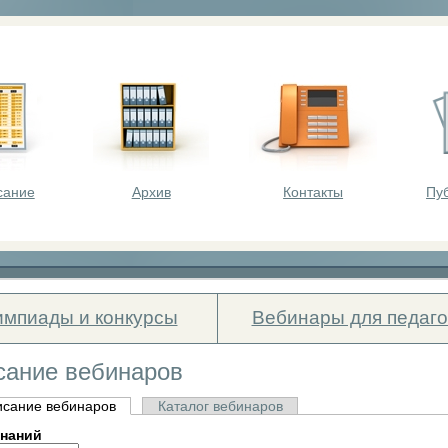
оста - викторины, олимпиады, конкурсы для шк
сание
Архив
Контакты
Пу
мпиады и конкурсы
Вебинары для педаго
сание вебинаров
исание вебинаров
Каталог вебинаров
знаний