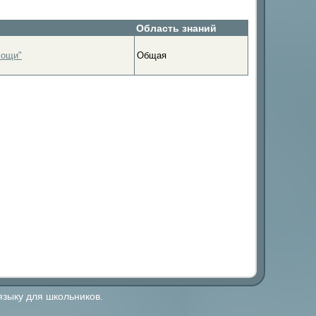
Область знаний
мощи"
Общая
языку для школьников.