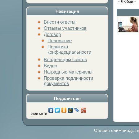
Навигация
Внести ответы
Отзывы участников
Договор
Положение
Политика
конфидециальности
Владельцам сайтов
Видео
Наградные материалы
Проверка подлинности
документов
Поделиться
юбимой социальной сети
Онлайн олимпиады, ви