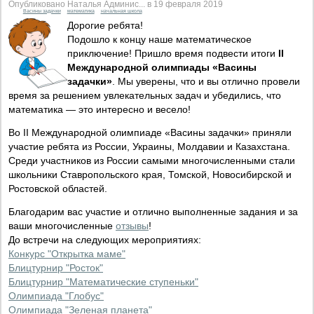
Опубликовано Наталья Админис... в 19 февраля 2019
Васины задачки
математика
начальная школа
Дорогие ребята!
Подошло к концу наше математическое
приключение! Пришло время подвести итоги
II
Международной олимпиады «Васины
задачки»
. Мы уверены, что и вы отлично провели
время за решением увлекательных задач и убедились, что
математика — это интересно и весело!
Во II Международной олимпиаде «Васины задачки» приняли
участие ребята из России, Украины, Молдавии и Казахстана.
Среди участников из России самыми многочисленными стали
школьники Ставропольского края, Томской, Новосибирской и
Ростовской областей.
Благодарим вас участие и отлично выполненные задания и за
ваши многочисленные
отзывы
!
До встречи на следующих мероприятиях:
Конкурс "Открытка маме"
Блицтурнир "Росток"
Блицтурнир "Математические ступеньки"
Олимпиада "Глобус"
Олимпиада "Зеленая планета"