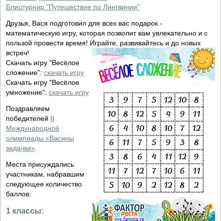
Блицтурнир "Путешествие по Лингвинии"
Друзья, Вася подготовил для всех вас подарок -
математическую игру, которая позволит вам увлекательно и с
пользой провести время! Играйте, развивайтесь и до новых
встреч!
Скачать игру "Весёлое
сложение":
скачать игру
Скачать игру "Весёлое
умножение":
скачать игру
Поздравляем
победителей
II
Международной
олимпиады «Васины
задачки»
.
Места присуждались
участникам, набравшим
следующее количество
баллов:
1 классы: