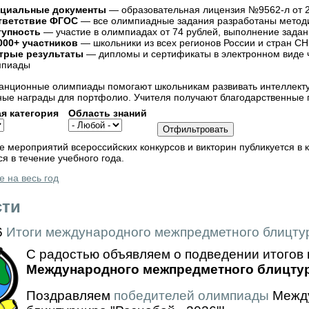
циальные документы
— образовательная лицензия №9562-л от 2
тветствие ФГОС
— все олимпиадные задания разработаны методи
тупность
— участие в олимпиадах от 74 рублей, выполнение задан
000+ участников
— школьники из всех регионов России и стран СН
трые результаты
— дипломы и сертификаты в электронном виде ч
мпиады
анционные олимпиады помогают школьникам развивать интеллектуа
ые награды для портфолио. Учителя получают благодарственные п
я категория
Область знаний
 мероприятий всероссийских конкурсов и викторин публикуется в 
я в течение учебного года.
 на весь год
сти
6
Итоги международного межпредметного блицтур
С радостью объявляем о подведении итогов 
бимой социальной сети
Международного межпредметного блицтурн
Поздравляем
победителей олимпиады
Между