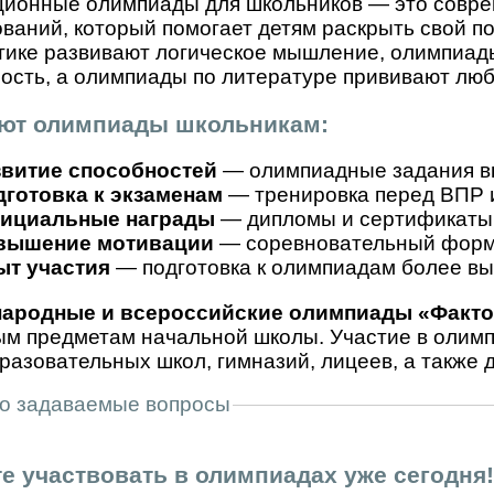
ционные олимпиады для школьников — это совр
ваний, который помогает детям раскрыть свой п
ике развивают логическое мышление, олимпиад
ость, а олимпиады по литературе прививают люб
ают олимпиады школьникам:
звитие способностей
— олимпиадные задания вы
готовка к экзаменам
— тренировка перед ВПР 
ициальные награды
— дипломы и сертификаты 
вышение мотивации
— соревновательный форма
ыт участия
— подготовка к олимпиадам более вы
ародные и всероссийские олимпиады «Факто
м предметам начальной школы. Участие в олимп
азовательных школ, гимназий, лицеев, а также 
о задаваемые вопросы
е участвовать в олимпиадах уже сегодня!