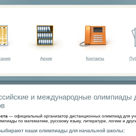
оста - викторины, олимпиады, конкурсы для шк
сание
Архив
Контакты
Пу
ссийские и международные олимпиады 
ов
оста
— официальный организатор дистанционных олимпиад для учен
импиады по математике, русскому языку, литературе, логике и др
выбирают наши олимпиады для начальной школы: