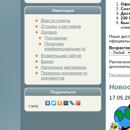
Офи
Соо
Навигация
Дос
230 
Внести ответы
Быс
Отзывы участников
оли
Договор
Наши дист
Положение
официальн
Политика
Возрастна
конфидециальности
Владельцам сайтов
Видео
Расписание
дополнятьс
Наградные материалы
Проверка подлинности
Расписание
документов
Ново
Поделиться
17.05.2
Нажми на кнопку лю