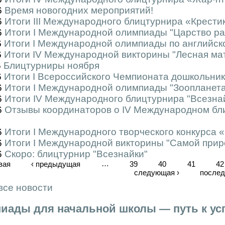
6
Время новогодних мероприятий!
6
Итоги III Международного блицтурнира «Крести
6
Итоги I Международной олимпиады "Царство ра
6
Итоги I Международной олимпиады по английском
6
Итоги IV Международной викторины "Лесная ма
6
Блицтурниры ноября
6
Итоги I Всероссийского Чемпионата дошкольник
6
Итоги I Международной олимпиады "Зоопланета
6
Итоги IV Международного блицтурнира "Всезна
6
Отзывы координаторов о IV Международном бли
6
Итоги I Международного творческого конкурса
6
Итоги I Международной викторины "Самой приро
6
Скоро: блицтурнир "Всезнайки"
вая
‹ предыдущая
…
39
40
41
42
следующая ›
послед
все новости
иады для начальной школы — путь к усп