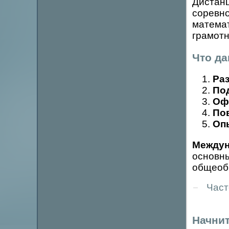
Дистан
соревно
математ
грамотн
Что д
Ра
Под
Оф
По
Оп
Междун
основны
общеобр
Част
Начнит