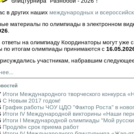
блицтурнира "Разнобой - 2026"!
ас в других наших
международных и всероссийск
ые материалы по олимпиады в электронном виде
026
.
 ответы на олимпиаду Координаторы могут уже се
ы по итогам олимпиады принимаются с
16.05.202
рисуждались участникам, набравшим следующее
ее...
овостей
7
Итоги Международного творческого конкурса 
6
С Новым 2017 годом!
6
График работы ЧОУ ЦДО "Фактор Роста" в ново
6
Итоги IV Международной викторины «Наши пер
6
Итоги I Международной олимпиады "Мой русски
6
Продлён срок приема работ
6
Итоги IV Международного блицтурнира «Жар-п