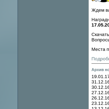
Ждем в
Наградн
17.05.2
Скачать
Вопрос
Места п
Подробн
Архив н
19.01.1
31.12.1
30.12.1
27.12.1
26.12.1
23.12.1
13.12.1