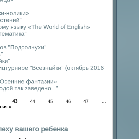
ки-нолики»
стений"
у языку «The World of English»
тематика"
ов "Подсолнухи"
"
йки"
цтурнире "Всезнайки" (октябрь 2016
 «Осенние фантазии»
дой так заведено..."
43
44
45
46
47
…
няя »
еху вашего ребенка