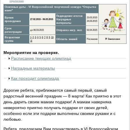
открытка маме
Основные даты - VI Всероссийский творческий конкурс "Открытка
маме"
Подведение итогов
Время
23.03.2015
27.02.2015 - 06.03.2015
Наградные
проведения
24.03.2015
материалы
Срок
до 06.03.2015
Отправка нагр. мат.
02.04.2015
регистрации
Возрастная
1
,
2
,
3
,
4
,
5
,
6
,
7
,
8
,
9
,
10
,
Область знаний
Рисование
🏁
Закончено
группа
11
Мероприятие на проверке.
Расписание текущих олимпиад
Наградные материалы
Как проходит олимпиада
Дорогие ребята, приближается самый первый, самый
радостный весенний праздник — 8 марта! Как приятно в этот
день дарить своим мамам подарки! А мамам наверняка
невероятно приятно получать подарки от своих детей,
особенно если эти подарки выполнены своими руками и с
любовью.
Ребята, предлагаем Вам поучаствовать в VI Всероссийском