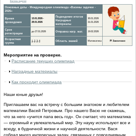
Васины задачки
Основные даты - Международная олимпиада «Васины задачки -
2026»
Подведение итогов
Время
13.01.2026 -
30.01.2026
Наградные
проведения
28.01.2026
31.01.2026
материалы
Срок
до 27.01.2026
Отправка нагр. мат.
19.02.2026
регистрации
Возрастная
1
,
2
,
3
,
4
Область знаний
Математика
🏁
Закончено
группа
Мероприятие на проверке.
Расписание текущих олимпиад
Наградные материалы
Как проходит олимпиада
Наши юные друзья!
Приглашаем вас на встречу с большим знатоком и любителем
математики Васей Петровым. Про нашего Васю не скажешь,
что за него «учится папа весь год». Он считает, что математика
— огромный и увлекательный мир. Эту науку используют все и
всюду, в будничной жизни и научной деятельности. Вася
собрал много интересных задач, связанных с повседневным