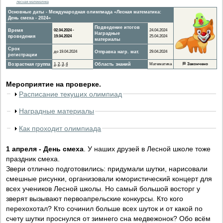
лесная математика
Основные даты - Международная олимпиада «Лесная математика:
День смеха - 2024»
Подведение итогов
Время
02.04.2024 -
24.04.2024
Наградные
проведения
19.04.2024
25.04.2024
материалы
Срок
до 19.04.2024
Отправка нагр. мат.
29.04.2024
регистрации
Возрастная группа
1
,
2
,
3
,
4
Область знаний
Математика
🏁
Закончено
Мероприятие на проверке.
Расписание текущих олимпиад
Наградные материалы
Как проходит олимпиада
1 апреля - День смеха
. У наших друзей в Лесной школе тоже
праздник смеха.
Звери отлично подготовились: придумали шутки, нарисовали
смешные рисунки, организовали юмористический концерт для
всех учеников Лесной школы. Но самый большой восторг у
зверят вызывают первоапрельские конкурсы. Кто кого
перехохотал? Кто сочинил больше всех шуток и от какой по
счету шутки проснулся от зимнего сна медвежонок? Обо всём