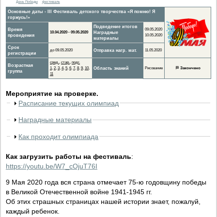
День Победы
фестиваль
Основные даты - III Фестиваль детского творчества «Я помню! Я
горжусь!»
Подведение итогов
Время
09.05.2020
10.04.2020 - 09.05.2020
Наградные
проведения
10.05.2020
материалы
Срок
до 09.05.2020
Отправка нагр. мат.
11.05.2020
регистрации
сред.
,
стар.
,
подг.
Возрастная
1
,
2
,
3
,
4
,
5
,
6
,
7
,
8
,
9
,
10
,
Область знаний
Рисование
🏁
Закончено
группа
11
Мероприятие на проверке.
Расписание текущих олимпиад
Наградные материалы
Как проходит олимпиада
Как загрузить работы на фестиваль
:
https://youtu.be/W7_cOjuT76I
9 Мая 2020 года вся страна отмечает 75-ю годовщину победы
в Великой Отечественной войне 1941-1945 гг.
Об этих страшных страницах нашей истории знает, пожалуй,
каждый ребенок.