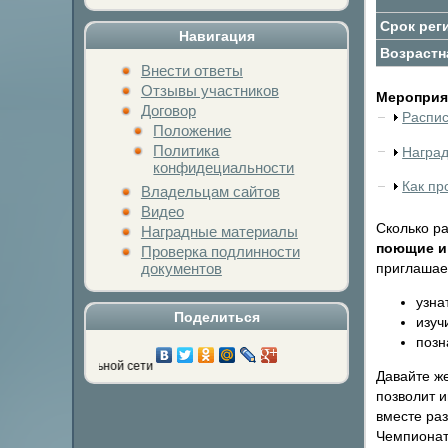
Срок рег
Навигация
Возрастн
Внести ответы
Отзывы участников
Мероприят
Договор
Распи
Положение
Политика
Награ
конфидециальности
Как пр
Владельцам сайтов
Видео
Сколько ра
Наградные материалы
поющие и 
Проверка подлинности
приглашае
документов
узна
Поделиться
изуч
позн
юбимой социальной сети
Давайте ж
позволит и
вместе раз
Чемпионат