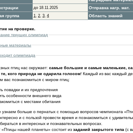
истрации
до 18.11.2025
Отправка нагр. мат.
ая группа
1
,
2
,
3
,
4
Область знаний
ие на проверке.
сание текущих олимпиад
дные материалы
оходит олимпиада
зных птиц нас окружает:
самые большие и самые маленькие, са
те, кого природа не одарила голосом
! Каждый из вас каждый д
м вас познакомиться с миром птиц:
ть повадки и их предпочтения
ить особенности внешнего вида
акомиться с местами обитания
е узнаем больше о пернатых с помощью вопросов чемпионата «Пти
нтересно и с пользой провести время и познакомиться с удивител
бираться в интересных и познавательных вопросах.
 «Птицы нашей планеты» состоит из
заданий закрытого типа
(с в