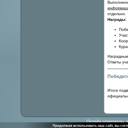
Выполнени
информац
отдельно.
Награды:
Побе
Учас
Коор
Кура
Наградные
Ответы уч
Победит
Итоги под
официальн
Онлайн олимпиады, ви
Продолжая использовать наш сайт, вы согл