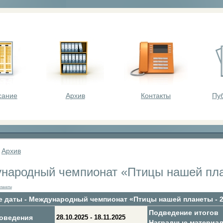
оста - викторины, олимпиады, конкурсы для шк
сание
Архив
Контакты
Пу
»
Архив
народный чемпионат «Птицы нашей пла
планеты
 даты - Международный чемпионат «Птицы нашей планеты - 
Подведение итогов
оведения
28.10.2025 - 18.11.2025
Наградные материа