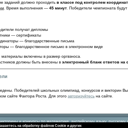
е заданий должно проходить
в классе под контролем координа
ии
. Время выполнения —
45 минут
. Победители чемпионата будут
дители получат дипломы
тники — сертификаты
динаторы — благодарственные письма
торы — благодарственное письмо в электронном виде
 материалы включены в размер оргвзноса.
астников должны быть внесены в
электронный бланк ответов на 
ели
ведены. Победителей школьных олимпиад, конкурсов и викторин Вы
ом сайте Фактора Роста. Для этого
авторизуйтесь
на сайте.
кторины и конкурсы по математике, английскому языку, русскому 
ашаетесь на обработку файлов Сookie и других