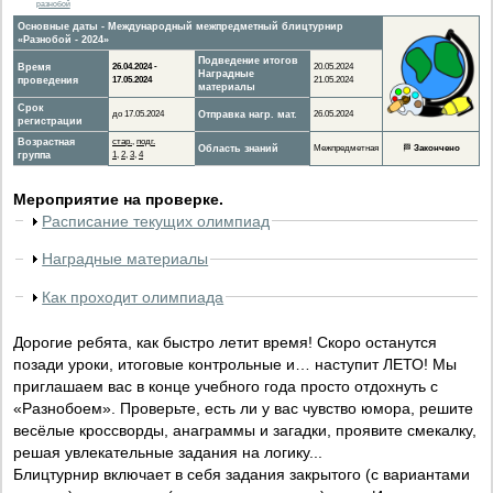
разнобой
Основные даты - Международный межпредметный блицтурнир
«Разнобой - 2024»
Подведение итогов
Время
26.04.2024 -
20.05.2024
Наградные
проведения
17.05.2024
21.05.2024
материалы
Срок
до 17.05.2024
Отправка нагр. мат.
26.05.2024
регистрации
Возрастная
стар.
,
подг.
Область знаний
Межпредметная
🏁
Закончено
группа
1
,
2
,
3
,
4
Мероприятие на проверке.
Расписание текущих олимпиад
Наградные материалы
Как проходит олимпиада
Дорогие ребята, как быстро летит время! Скоро останутся
позади уроки, итоговые контрольные и… наступит ЛЕТО! Мы
приглашаем вас в конце учебного года просто отдохнуть с
«Разнобоем». Проверьте, есть ли у вас чувство юмора, решите
весёлые кроссворды, анаграммы и загадки, проявите смекалку,
решая увлекательные задания на логику...
Блицтурнир включает в себя задания закрытого (с вариантами