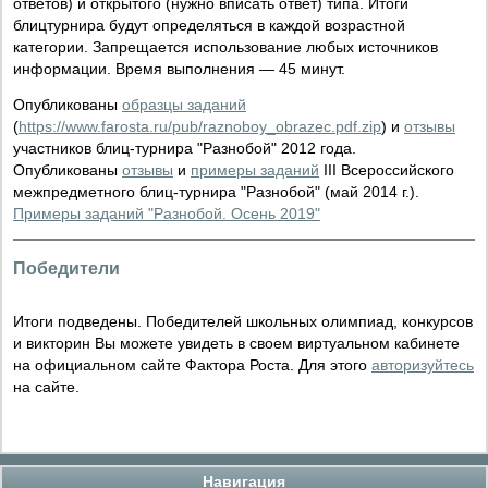
ответов) и открытого (нужно вписать ответ) типа. Итоги
блицтурнира будут определяться в каждой возрастной
категории. Запрещается использование любых источников
информации. Время выполнения — 45 минут.
Опубликованы
образцы заданий
(
https://www.farosta.ru/pub/raznoboy_obrazec.pdf.zip
) и
отзывы
участников блиц-турнира "Разнобой" 2012 года.
Опубликованы
отзывы
и
примеры заданий
III Всероссийского
межпредметного блиц-турнира "Разнобой" (май 2014 г.).
Примеры заданий "Разнобой. Осень 2019"
Победители
Итоги подведены. Победителей школьных олимпиад, конкурсов
и викторин Вы можете увидеть в своем виртуальном кабинете
на официальном сайте Фактора Роста. Для этого
авторизуйтесь
на сайте.
Навигация