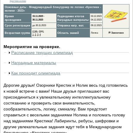
Крестики-нолики
Основные даты - Международный блицтурнир по логике «Крестики -
нолики - 2023»
Время
15.11.2023 -
Подведение итогов
03.12.2023
проведения
30.11.2023
Наградные материалы
04.12.2023
Срок регистрации
до 30.11.2023
Отправка нагр. мат.
09.12.2023
стар.
,
подг.
Возрастная группа
Область знаний
Логика
🏁
Закончено
1
,
2
,
3
,
4
Мероприятие на проверке.
Расписание текущих олимпиад
Наградные материалы
Как проходит олимпиада
Дорогие друзья! Озорники Крестик и Нолик весь год готовились
к новой встрече с вами! Наши друзья приглашают вас
присоединиться к увлекательному интеллектуальному
состязанию и проверить свои внимательность,
сообразительность, логику, смекалку. Вам предстоит
справиться с веселыми заданиями Нолика и поломать голову
над заданиями Крестика! Лабиринты, ребусы, шифровки и
другие увлекательные задания ждут тебя в Международном
блицтурнире «Крестики-нолики».