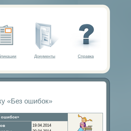
ольников.
бликации
Документы
Справка
ку «Без ошибок»
з ошибок»
гов
19.04.2014