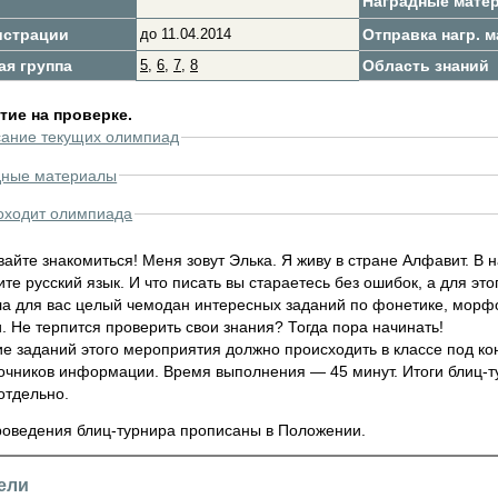
Наградные мате
истрации
до 11.04.2014
Отправка нагр. м
ая группа
5
,
6
,
7
,
8
Область знаний
ие на проверке.
сание текущих олимпиад
дные материалы
оходит олимпиада
вайте знакомиться! Меня зовут Элька. Я живу в стране Алфавит. В 
те русский язык. И что писать вы стараетесь без ошибок, а для эт
ла для вас целый чемодан интересных заданий по фонетике, морф
. Не терпится проверить свои знания? Тогда пора начинать!
е заданий этого мероприятия должно происходить в классе под к
очников информации. Время выполнения — 45 минут. Итоги блиц-ту
отдельно.
роведения блиц-турнира прописаны в Положении.
ели