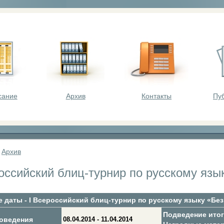
оста - викторины, олимпиады, конкурсы для шк
сание
Архив
Контакты
Пу
»
Архив
российский блиц-турнир по русскому язы
 даты - I Всероссийский блиц-турнир по русскому языку «Бе
Подведение ито
оведения
08.04.2014 - 11.04.2014