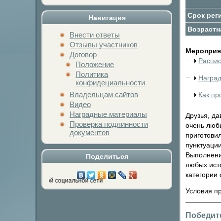
Срок рег
Навигация
Возрастн
Внести ответы
Отзывы участников
Мероприят
Договор
Распи
Положение
Политика
Награ
конфидециальности
Владельцам сайтов
Как пр
Видео
Наградные материалы
Друзья, да
Проверка подлинности
очень люби
документов
приготови
пунктуации
Выполнени
Поделиться
любых ист
категории 
кнопку любимой социальной сети
Условия п
Победит