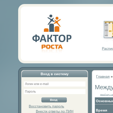
Фактор Р
Распи
Вход в систему
Главная
Между
Живой мир: с
Основные
Восстановить пароль
Время
Внести ответы по ПИН