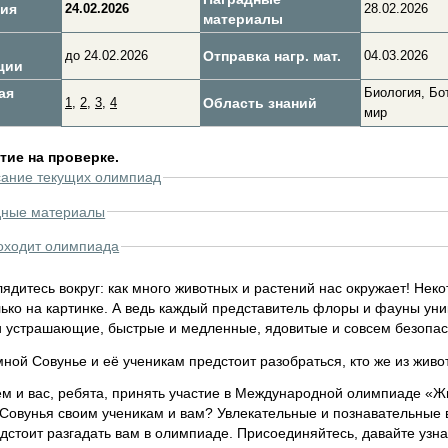
ия
24.02.2026
28.02.2026
материалы
до 24.02.2026
Отправка нагр. мат.
04.03.2026
ции
ая
Биология, Бо
1
,
2
,
3
,
4
Область знаний
мир
ие на проверке.
сание текущих олимпиад
дные материалы
оходит олимпиада
лядитесь вокруг: как много животных и растений нас окружает! Нек
лько на картинке. А ведь каждый представитель флоры и фауны ун
и устрашающие, быстрые и медленные, ядовитые и совсем безопасн
мной Совунье и её ученикам предстоит разобраться, кто же из жив
м и вас, ребята, принять участие в Международной олимпиаде «Ж
Совунья своим ученикам и вам? Увлекательные и познавательные в
едстоит разгадать вам в олимпиаде. Присоединяйтесь, давайте уз