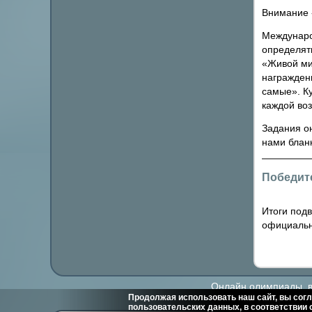
Внимание -
Междунаро
определят
«Живой ми
награжден
самые». К
каждой воз
Задания о
нами бланк
Победит
Итоги под
официальн
Онлайн олимпиады, ви
Продолжая использовать наш сайт, вы согл
пользовательских данных, в соответствии 