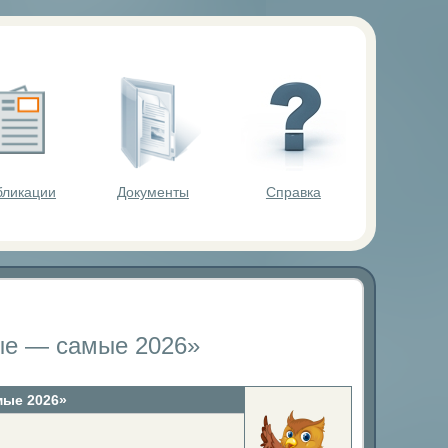
ольников.
бликации
Документы
Справка
ые — самые 2026»
мые 2026»