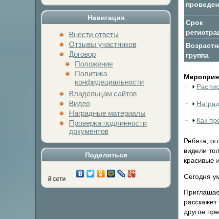
проведен
Навигация
Срок
регистра
Внести ответы
Отзывы участников
Возрастн
Договор
группа
Положение
Политика
Мероприят
конфидециальности
Распи
Владельцам сайтов
Видео
Награ
Наградные материалы
Как пр
Проверка подлинности
документов
Ребята, ог
видели то
Поделиться
красивые 
Сегодня у
ой социальной сети
Приглашае
расскажет 
другое пр