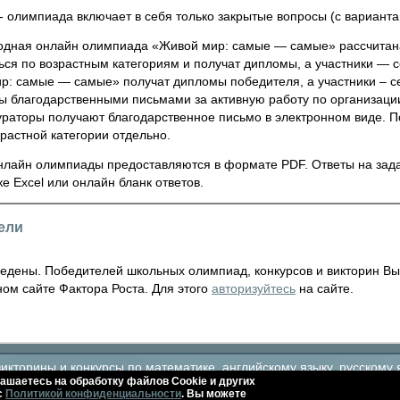
 олимпиада включает в себя только закрытые вопросы (с варианта
дная онлайн олимпиада «Живой мир: самые — самые» рассчитана 
ься по возрастным категориям и получат дипломы, а участники —
р: самые — самые» получат дипломы победителя, а участники – се
ы благодарственными письмами за активную работу по организа
ураторы получают благодарственное письмо в электронном виде. П
растной категории отдельно.
нлайн олимпиады предоставляются в формате PDF. Ответы на зад
е Excel или онлайн бланк ответов.
ели
ведены. Победителей школьных олимпиад, конкурсов и викторин Вы
ом сайте Фактора Роста. Для этого
авторизуйтесь
на сайте.
кторины и конкурсы по математике, английскому языку, русскому 
ашаетесь на обработку файлов Сookie и других
с
Политикой конфиденциальности
. Вы можете