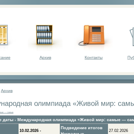
оста - викторины, олимпиады, конкурсы для шк
сание
Архив
Контакты
Пу
»
Архив
народная олимпиада «Живой мир: сам
амые — самые
 даты - Международная олимпиада «Живой мир: самые — са
Подведение итогов
10.02.2026 -
27.02.2026
Наградные