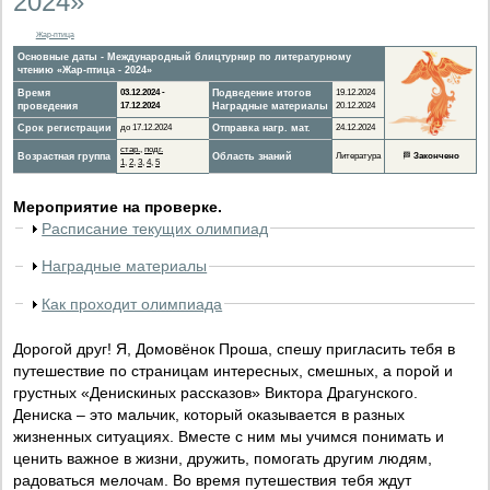
2024»
Жар-птица
Основные даты - Международный блицтурнир по литературному
чтению «Жар-птица - 2024»
Время
03.12.2024 -
Подведение итогов
19.12.2024
проведения
17.12.2024
Наградные материалы
20.12.2024
Срок регистрации
до 17.12.2024
Отправка нагр. мат.
24.12.2024
стар.
,
подг.
Возрастная группа
Область знаний
Литература
🏁
Закончено
1
,
2
,
3
,
4
,
5
Мероприятие на проверке.
Расписание текущих олимпиад
Наградные материалы
Как проходит олимпиада
Дорогой друг! Я, Домовёнок Проша, спешу пригласить тебя в
путешествие по страницам интересных, смешных, а порой и
грустных «Денискиных рассказов» Виктора Драгунского.
Дениска – это мальчик, который оказывается в разных
жизненных ситуациях. Вместе с ним мы учимся понимать и
ценить важное в жизни, дружить, помогать другим людям,
радоваться мелочам. Во время путешествия тебя ждут