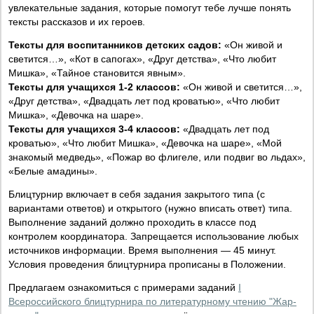
увлекательные задания, которые помогут тебе лучше понять
тексты рассказов и их героев.
Тексты для воспитанников детских садов:
«Он живой и
светится…», «Кот в сапогах», «Друг детства», «Что любит
Мишка», «Тайное становится явным».
Тексты для учащихся 1-2 классов:
«Он живой и светится…»,
«Друг детства», «Двадцать лет под кроватью», «Что любит
Мишка», «Девочка на шаре».
Тексты для учащихся 3-4 классов:
«Двадцать лет под
кроватью», «Что любит Мишка», «Девочка на шаре», «Мой
знакомый медведь», «Пожар во флигеле, или подвиг во льдах»,
«Белые амадины».
Блицтурнир включает в себя задания закрытого типа (с
вариантами ответов) и открытого (нужно вписать ответ) типа.
Выполнение заданий должно проходить в классе под
контролем координатора. Запрещается использование любых
источников информации. Время выполнения — 45 минут.
Условия проведения блицтурнира прописаны в Положении.
Предлагаем ознакомиться с примерами заданий
I
Всероссийского блицтурнира по литературному чтению "Жар-