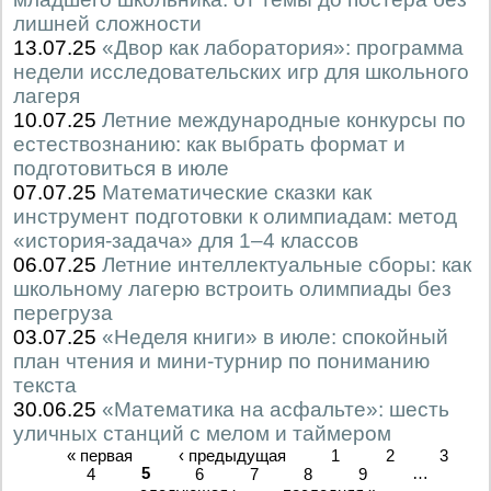
лишней сложности
13.07.25
«Двор как лаборатория»: программа
недели исследовательских игр для школьного
лагеря
10.07.25
Летние международные конкурсы по
естествознанию: как выбрать формат и
подготовиться в июле
07.07.25
Математические сказки как
инструмент подготовки к олимпиадам: метод
«история-задача» для 1–4 классов
06.07.25
Летние интеллектуальные сборы: как
школьному лагерю встроить олимпиады без
перегруза
03.07.25
«Неделя книги» в июле: спокойный
план чтения и мини-турнир по пониманию
текста
30.06.25
«Математика на асфальте»: шесть
уличных станций с мелом и таймером
« первая
‹ предыдущая
1
2
3
4
5
6
7
8
9
…