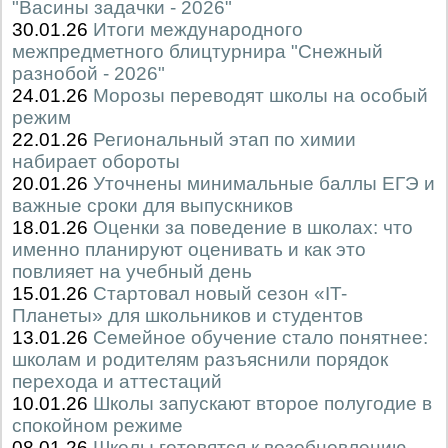
"Васины задачки - 2026"
30.01.26
Итоги международного
межпредметного блицтурнира "Снежный
разнобой - 2026"
24.01.26
Морозы переводят школы на особый
режим
22.01.26
Региональный этап по химии
набирает обороты
20.01.26
Уточнены минимальные баллы ЕГЭ и
важные сроки для выпускников
18.01.26
Оценки за поведение в школах: что
именно планируют оценивать и как это
повлияет на учебный день
15.01.26
Стартовал новый сезон «IT-
Планеты» для школьников и студентов
13.01.26
Семейное обучение стало понятнее:
школам и родителям разъяснили порядок
перехода и аттестаций
10.01.26
Школы запускают второе полугодие в
спокойном режиме
08.01.26
Школы готовятся к возобновлению