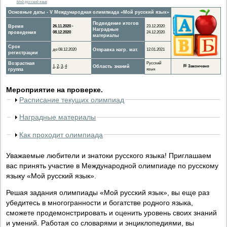
Мой русский язык
Основные даты - V Международная олимпиада «Мой русский язык»
Подведение итогов
Время
26.11.2020 -
23.12.2020
Наградные
проведения
08.12.2020
24.12.2020
материалы
Срок
до 08.12.2020
Отправка нагр. мат.
12.01.2021
регистрации
Возрастная
Русский
1
,
2
,
3
,
4
Область знаний
🏁
Закончено
группа
язык
Мероприятие на проверке.
Расписание текущих олимпиад
Наградные материалы
Как проходит олимпиада
Уважаемые любители и знатоки русского языка! Приглашаем
вас принять участие в Международной олимпиаде по русскому
языку «Мой русский язык».
Решая задания олимпиады «Мой русский язык», вы еще раз
убедитесь в многогранности и богатстве родного языка,
сможете продемонстрировать и оценить уровень своих знаний
и умений. Работая со словарями и энциклопедиями, вы