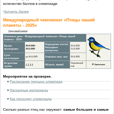
количество баллов в олимпиаде:
Читать далее
Международный чемпионат «Птицы нашей
планеты - 2025»
Птицы нашей планеты
Основные даты - Международный чемпионат «Птицы нашей
планеты - 2025»
Подведение итогов
Время
28.10.2025 -
20.11.2025
Наградные
проведения
18.11.2025
21.11.2025
материалы
Срок
до 18.11.2025
Отправка нагр. мат.
25.11.2025
регистрации
Возрастная
Окружающий
1
,
2
,
3
,
4
Область знаний
🏁
Закончено
группа
мир
Мероприятие на проверке.
Расписание текущих олимпиад
Наградные материалы
Как проходит олимпиада
Сколько разных птиц нас окружает:
самые большие и самые