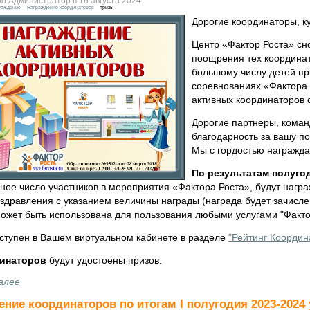
о Администратор в 16 августа 2024
раждение
Награждение координаторов
призы
Дорогие координаторы, к
Центр «Фактор Роста» сн
поощрения тех координат
большому числу детей пр
соревнованиях «Фактора 
активных координаторов 
Дорогие партнеры, кома
благодарность за вашу п
Мы с гордостью награжда
По результатам полуго
ное число участников в мероприятия «Фактора Роста», будут нагр
здравления с указанием величины награды (награда будет зачисле
может быть использована для пользования любыми услугами "Фактор
оступен в Вашем виртуальном кабинете в разделе
"Рейтинг Координ
динаторов
будут удостоены призов.
алее
ние координаторов по итогам I полугодия 2023-2024 