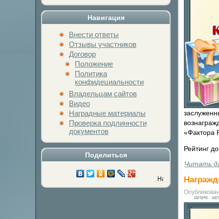
Навигация
Внести ответы
Отзывы участников
Договор
Положение
Политика
конфидециальности
Владельцам сайтов
Видео
заслуженн
Наградные материалы
вознагражд
Проверка подлинности
документов
«Фактора Р
Рейтинг д
Поделиться
Читать д
Награжде
Нажми на кнопку любимой социальн
Опубликован
награды
наг