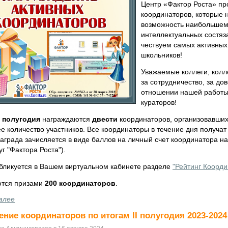
Центр «Фактор Роста» п
координаторов, которые 
возможность наибольшему
интеллектуальных состяз
чествуем самых активных
школьников!
Уважаемые коллеги, колл
за сотрудничество, за до
отношении нашей работы
кураторов!
 полугодия
награждаются
двести
координаторов, организовавших
е количество участников. Все координаторы в течение дня получа
аграда зачисляется в виде баллов на личный счет координатора н
г "Фактора Роста").
убликуется в Вашем виртуальном кабинете разделе
"Рейтинг Коорди
тся призами
200 координаторов
.
алее
ние координаторов по итогам II полугодия 2023-2024