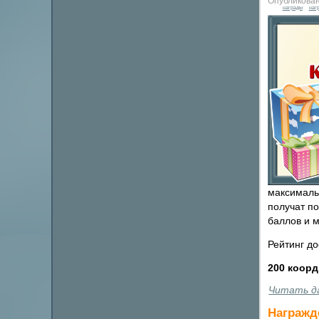
Опубликован
награды
наг
максималь
получат по
баллов и 
Рейтинг д
200 коор
Читать д
Награжде