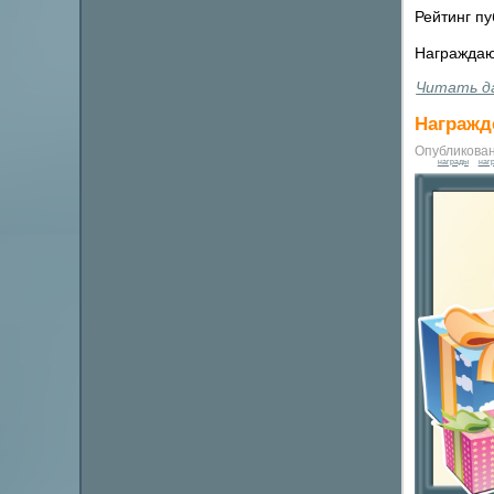
Рейтинг п
Награждаю
Читать д
Награжде
Опубликован
награды
наг