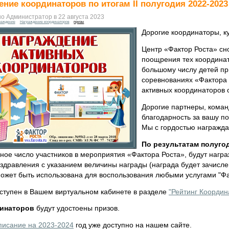
ние координаторов по итогам II полугодия 2022-2023
о Администратор в 22 августа 2023
раждение
Награждение координаторов
призы
Дорогие координаторы, к
Центр «Фактор Роста» сн
поощрения тех координат
большому числу детей пр
соревнованиях «Фактора 
активных координаторов 
Дорогие партнеры, кома
благодарность за вашу п
Мы с гордостью награжда
По результатам полуго
ное число участников в мероприятия «Фактора Роста», будут нагр
здравления с указанием величины награды (награда будет зачисле
может быть использована для воспользования любыми услугами "Фа
оступен в Вашем виртуальном кабинете в разделе
"Рейтинг Координ
динаторов
будут удостоены призов.
писание на 2023-2024
год уже доступно на нашем сайте.