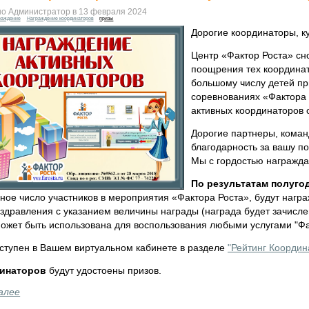
о Администратор в 13 февраля 2024
раждение
Награждение координаторов
призы
Дорогие координаторы, к
Центр «Фактор Роста» сн
поощрения тех координат
большому числу детей пр
соревнованиях «Фактора 
активных координаторов 
Дорогие партнеры, кома
благодарность за вашу п
Мы с гордостью награжда
По результатам полуго
ное число участников в мероприятия «Фактора Роста», будут нагр
здравления с указанием величины награды (награда будет зачисле
может быть использована для воспользования любыми услугами "Фа
оступен в Вашем виртуальном кабинете в разделе
"Рейтинг Координ
динаторов
будут удостоены призов.
алее