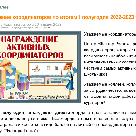
алее
ние координаторов по итогам I полугодия 2022-2023 
о Администратор в 10 января 2023
раждение
Награждение координаторов
призы
Уважаемые координаторы,
Центр «Фактор Роста» п
координаторов, которые 
возможность наибольшему
интеллектуальных состяз
чествуем самых активных
школьников!
Уважаемые коллеги, колл
за сотрудничество, за до
отношении нашей работы
кураторов!
 полугодия
награждаются
двести
координаторов, организовавших
е количество участников. Все координаторы в течение дня получа
аграда зачисляется в виде баллов на личный счет координатора н
г "Фактора Роста").