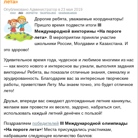
лета»
Опубликовано Администратор в 23 мая 2019
итоги
лето
литература
На пороге лета
начальная школа
Дорогие ребята, уважаемые координаторы!
Пришло время подвести итоги
III
Международной викторины «На пороге
лета»
. В мероприятии приняли участие
школьники России, Молдавии и Казахстана. И
это здорово!
Удивительное время года, чудесное и любимое многими из нас
— как много нового и интересное вы узнали, выполняя задания
викторины! Ребята, вы показали отличные знания, смекалку и
эрудированность. Благодарим вас за интересные творческие
работы, приветствия Лету. Мы знаем точно, это будет отличное
лето!
Друзья, впереди вас ожидают долгожданные летние каникулы,
желаем вам провести их весело, задорно, набраться сил,
использовать каждый летний денёчек с пользой!
Поздравляем
победителей
III Международной олимпиады
«На пороге лета»
! Места присуждались участникам,
набравшим следующее количество баллов: