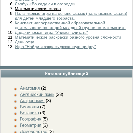
Лэпбук «Во саду ли в огороде»
Математическая сказка
Пальчиковые игры на основе сказок (пальчиковые сказки)
для детей младшего возраста.
Конспект непосредственной образовательной
деятельности во второй младшей группе по математике
Дидактическая игра "Учимся считать"
Математические раскраски разного уровня сложности
День отца
Игра "Найди и закрась указанную цифру"
Каталог публикаций
Анатомия
(2)
Английский язык
(23)
Астрономия
(3)
Биология
(7)
Ботаника
(3)
География
(5)
Геометрия
(3)
Домоводство
(2)