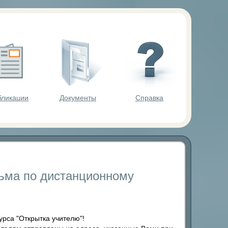
ольников.
бликации
Документы
Справка
ьма по дистанционному
рса "Открытка учителю"!