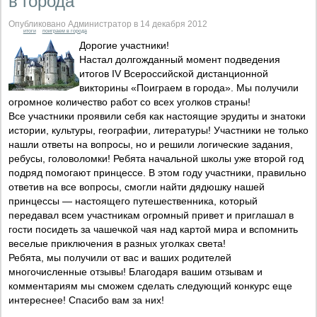
в города"
Опубликовано Администратор в 14 декабря 2012
итоги
поиграем в города
Дорогие участники!
Настал долгожданный момент подведения
итогов IV Всероссийской дистанционной
викторины «Поиграем в города». Мы получили
огромное количество работ со всех уголков страны!
Все участники проявили себя как настоящие эрудиты и знатоки
истории, культуры, географии, литературы! Участники не только
нашли ответы на вопросы, но и решили логические задания,
ребусы, головоломки! Ребята начальной школы уже второй год
подряд помогают принцессе. В этом году участники, правильно
ответив на все вопросы, смогли найти дядюшку нашей
принцессы — настоящего путешественника, который
передавал всем участникам огромный привет и приглашал в
гости посидеть за чашечкой чая над картой мира и вспомнить
веселые приключения в разных уголках света!
Ребята, мы получили от вас и ваших родителей
многочисленные отзывы! Благодаря вашим отзывам и
комментариям мы сможем сделать следующий конкурс еще
интереснее! Спасибо вам за них!