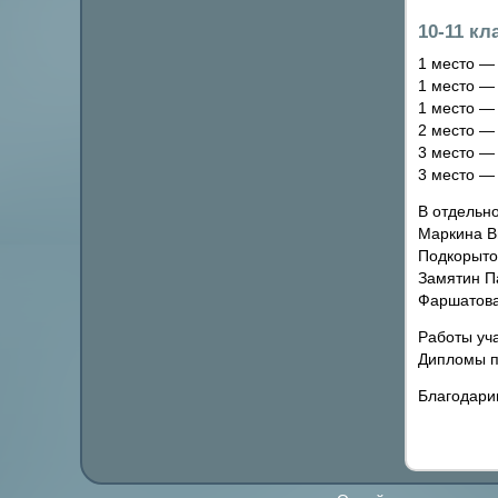
10-11 кл
1 место — 
1 место — 
1 место — 
2 место —
3 место —
3 место —
В отдельн
Маркина Ви
Подкорытов
Замятин Па
Фаршатова 
Работы уч
Дипломы п
Благодарим