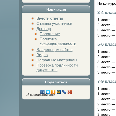
Но конкурс
Навигация
3-4 клас
Внести ответы
1 место — 
Отзывы участников
2 место — 
Договор
3 место — 
Положение
3 место — 
Политика
конфидециальности
5-6 клас
Владельцам сайтов
1 место —
Видео
2 место —
Наградные материалы
3 место — 
Проверка подлинности
3 место —
документов
3 место — 
7-9 клас
Поделиться
1 место —
1 место —
кнопку любимой социальной сети
2 место — 
2 место —
3 место — 
3 место —