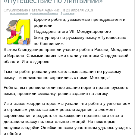
«Путешествие по Лингвинии»
Опубликовано Наталья Админис... в 23 апреля 2019
начальная школа
путешествие по Лингвинии
Русский язык
Дорогие ребята, уважаемые преподаватели и
родители!
Подведены итоги VIII Международного
блицтурнира по русскому языку «Путешествие
по Лингвинии».
В этом блицтурнире приняли участие ребята России, Молдавии
и Израиля. Самыми активными стали участники Свердловской
области. И это здорово!
Тысячи ребят решали увлекательные задания по русскому
языку... и великолепно справились с ними! Молодцы!
Ребята, вы проявили отличное знание норм и правил русского
языка, проявили смекалку, решив задания на логику.
Из отзывов координаторов мы узнали, что ребята у увлечением
и огромным удовольствием решали задания, а элемент
соревнования и радость от нахождения правильного ответа
доставили массу положительных эмоций. Но некоторые
ловушки злодейки Ошибки не всем участникам удалось увидеть
и обойти.