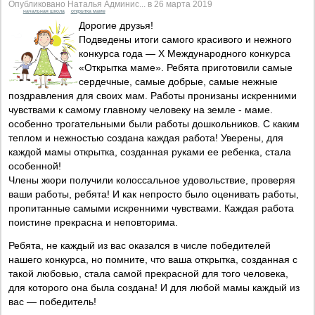
Опубликовано Наталья Админис... в 26 марта 2019
начальная школа
открытка маме
Дорогие друзья!
Подведены итоги самого красивого и нежного
конкурса года — X Международного конкурса
«Открытка маме». Ребята приготовили самые
сердечные, самые добрые, самые нежные
поздравления для своих мам. Работы пронизаны искренними
чувствами к самому главному человеку на земле - маме.
особенно трогательными были работы дошкольников. С каким
теплом и нежностью создана каждая работа! Уверены, для
каждой мамы открытка, созданная руками ее ребенка, стала
особенной!
Члены жюри получили колоссальное удовольствие, проверяя
ваши работы, ребята! И как непросто было оценивать работы,
пропитанные самыми искренними чувствами. Каждая работа
поистине прекрасна и неповторима.
Ребята, не каждый из вас оказался в числе победителей
нашего конкурса, но помните, что ваша открытка, созданная с
такой любовью, стала самой прекрасной для того человека,
для которого она была создана! И для любой мамы каждый из
вас — победитель!