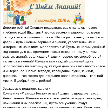
Дорогие ребята! Спешим поздравить вас с началом нового
учебного года! Школьный звонок весело и задорно прозвучит
сегодня во всех школах страны. Школа распахнет для вас свои
двери – путь к новым вершинам знаний, увлекательным и
интересным занятиям, мероприятиям! Пусть же новый учебный
год станет для вас временем новых открытий, получением
важных знаний, реализацией ваших творческих способностей,
талантов и умений! Желаем вам каждый школьный день
использовать по максимуму, каждый день узнавать что-то новое
и интересное. Новые тетради, карандаши, ручки, книжки,
дневники – все готово для открытия новой страницы школьной
жизни. В добрый путь, ребята!
Уважаемые педагоги, коллеги!
Коллектив «Фактора Роста» от всей души поздравляет вас с
Днём Знаний. Желаем вам в новом учебном году новых идей,
начинаний и их реализации, пусть все ученики будут
талантливыми и благодарными, невероятных сил. Пусть этот