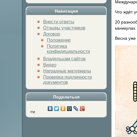
Междунаро
Навигация
Что ждёт у
Внести ответы
20 разнооб
Отзывы участников
каникулах.
Договор
Весна уже 
Положение
Политика
конфидециальности
Владельцам сайтов
Видео
Наградные материалы
Проверка подлинности
документов
Поделиться
Нажми на кнопку люб