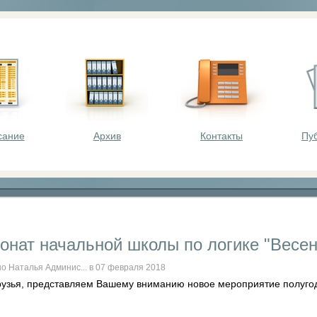
оста - викторины, олимпиады, конкурсы для шк
сание
Архив
Контакты
Пу
онат начальной школы по логике "Весенн
о Наталья Админис... в 07 февраля 2018
рузья, представляем Вашему вниманию новое мероприятие полугоди