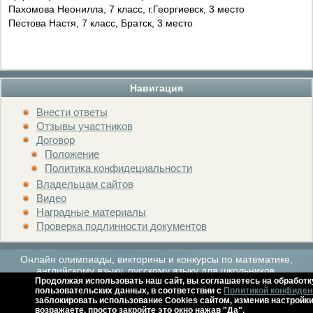
Пахомова Неонилла, 7 класс, г.Георгиевск, 3 место
Пестова Настя, 7 класс, Братск, 3 место
Навигация
Внести ответы
Отзывы участников
Договор
Положение
Политика конфидециальности
Владельцам сайтов
Видео
Наградные материалы
Проверка подлинности документов
Онлайн олимпиады, викторины и конкурсы по математике,
английскому языку, русскому языку для школьников.
Продолжая использовать наш сайт, вы соглашаетесь на обработк
пользовательских данных, в соответствии с
Политикой конфиден
заблокировать использование Cookies сайтом, изменив настройки
Расписание мероприятий
Архив
Контакты
Справка
возражаете, просто закройте это окно нажав "Да".