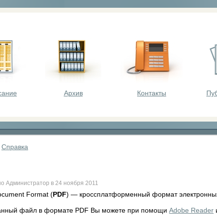
оста - викторины, олимпиады, конкурсы для шк
сание
Архив
Контакты
Пу
»
Справка
о Администратор в 24 ноября 2011
ocument Format (
PDF
) — кроссплатформенный формат электронных
анный файл в формате PDF Вы можете при помощи
Adobe Reader