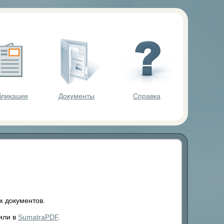
ольников.
бликации
Документы
Справка
 документов.
или в
SumatraPDF
.