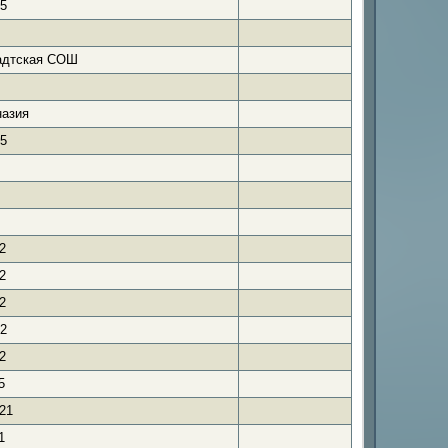
5
адтская СОШ
азия
5
2
2
2
2
2
5
21
1