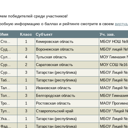
яем победителей среди участников!
робную информацию о баллах и рейтинге смотрите в своем
виртуа
Имя
Класс
Субъект
Уч. зав.
Сто...
1
Кемеровская область
МБОУ НОШ №9
Суд...
3
Воронежская область
МБОУ лицей №
Сул...
4
Тульская область
МОУ Гимназия
Сур...
2
Саратовская область
МОУ СОШ №16
Сур...
3
Татарстан (республика)
МБОУ Лицей №
Таб...
1
Татарстан (республика)
МБОУ Лицей №
Тал...
1
Ивановская область
МАОУ Лицей №
Тол...
3
Белгородская область
МБОУ Гимнази
Тро...
1
Ростовская область
МАОУ Прогимн
Туп...
3
Ставропольский край
МБОУ "Лицей 
Уха...
1
Татарстан (республика)
МБОУ Лицей №
Фад...
1
Татарстан (республика)
МБОУ Лицей №