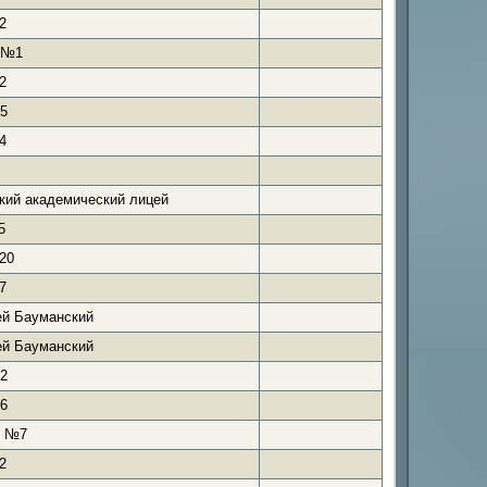
2
 №1
2
5
4
ий академический лицей
5
20
7
й Бауманский
й Бауманский
2
6
я №7
2