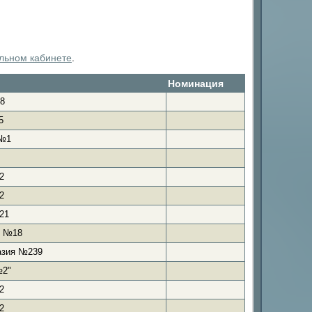
льном кабинете
.
Номинация
8
5
 №1
2
2
21
я №18
азия №239
№2"
2
2