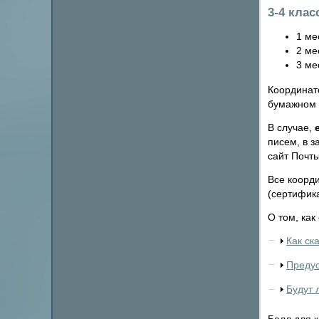
3-4 клас
1 ме
2 ме
3 ме
Координат
бумажном 
В случае,
писем, в з
сайт Почт
Все коорд
(сертифик
О том, как
Как ск
Предус
Будут 
Балл для к