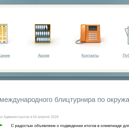
оста - викторины, олимпиады, конкурсы для шк
сание
Архив
Контакты
Пу
 международного блицтурнира по окруж
о Администратор в 04 апреля 2026
с
С радостью объявляем о подведении итогов в олимпиаде дл