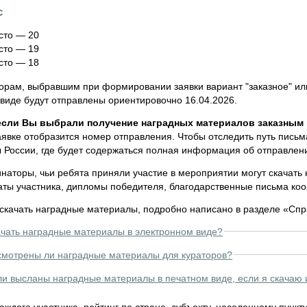
с
сто — 20
сто — 19
сто — 18
орам, выбравшим при формировании заявки вариант "заказное" ил
виде будут отправлены ориентировочно 16.04.2026.
если Вы выбрали получение наградных материалов заказным
аявке отобразится номер отправления. Чтобы отследить путь письм
ы России, где будет содержаться полная информация об отправлен
инаторы, чьи ребята приняли участие в мероприятии могут скачать
аты участника, дипломы победителя, благодарственные письма ко
 скачать наградные материалы, подробно написано в разделе «Спр
ачать наградные материалы в электронном виде?
мотрены ли наградные материалы для кураторов?
ли высланы наградные материалы в печатном виде, если я скачаю 
аждого участника, рейтинг по стране, субъекту, населенному пункт