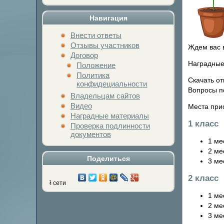
Навигация
Внести ответы
Отзывы участников
Ждем вас 
Договор
Наградные
Положение
Политика
Скачать от
конфидециальности
Вопросы п
Владельцам сайтов
Видео
Места при
Наградные материалы
1 класс
Проверка подлинности
документов
1 ме
2 ме
Поделиться
3 ме
2 класс
й социальной сети
1 ме
2 ме
3 ме