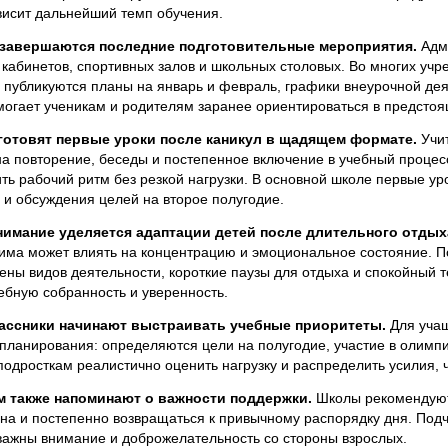
висит дальнейший темп обучения.
 завершаются последние подготовительные мероприятия.
Адми
ь кабинетов, спортивных залов и школьных столовых. Во многих у
 публикуются планы на январь и февраль, графики внеурочной дея
могает ученикам и родителям заранее ориентироваться в предстоя
готовят первые уроки после каникул в щадящем формате.
Учит
на повторение, беседы и постепенное включение в учебный проце
ть рабочий ритм без резкой нагрузки. В основной школе первые у
 и обсуждения целей на второе полугодие.
имание уделяется адаптации детей после длительного отдых
има может влиять на концентрацию и эмоциональное состояние. П
ены видов деятельности, короткие паузы для отдыха и спокойный 
ебную собранность и уверенность.
ассники начинают выстраивать учебные приоритеты.
Для учащ
планирования: определяются цели на полугодие, участие в олимпиа
одросткам реалистично оценить нагрузку и распределить усилия, ч
имой социальной сети
 также напоминают о важности поддержки.
Школы рекомендуют 
на и постепенно возвращаться к привычному распорядку дня. Подчё
важны внимание и доброжелательность со стороны взрослых.