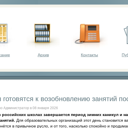
оста - викторины, олимпиады, конкурсы для шк
сание
Архив
Контакты
Пу
 готовятся к возобновлению занятий по
о Администратор в 08 января 2026
в российских школах завершается период зимних каникул и н
анятий.
Для образовательных организаций этот день становится 
рнётся в привычное русло, и от того, насколько спокойно и продума