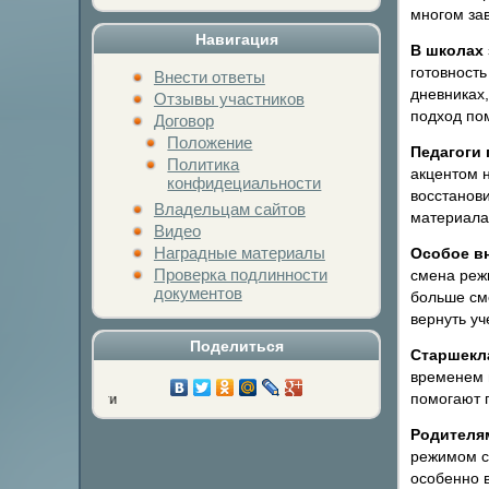
многом за
Навигация
В школах
готовност
Внести ответы
дневниках,
Отзывы участников
подход по
Договор
Положение
Педагоги 
Политика
акцентом 
конфидециальности
восстанови
Владельцам сайтов
материала
Видео
Наградные материалы
Особое вн
Проверка подлинности
смена реж
документов
больше см
вернуть уч
Поделиться
Старшекл
временем 
помогают п
Нажми на кнопку люб
Родителям
режимом с
особенно 