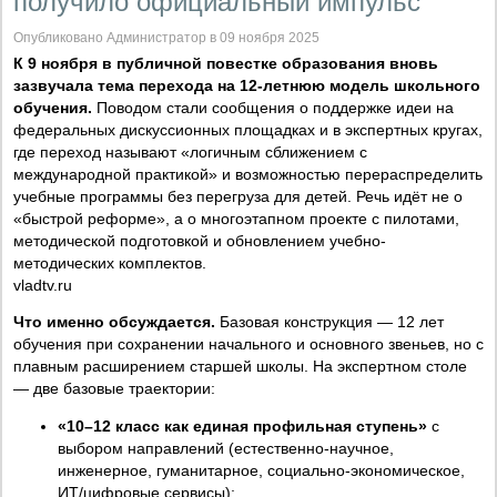
получило официальный импульс
Опубликовано Администратор в 09 ноября 2025
К 9 ноября в публичной повестке образования вновь
зазвучала тема перехода на 12-летнюю модель школьного
обучения.
Поводом стали сообщения о поддержке идеи на
федеральных дискуссионных площадках и в экспертных кругах,
где переход называют «логичным сближением с
международной практикой» и возможностью перераспределить
учебные программы без перегруза для детей. Речь идёт не о
«быстрой реформе», а о многоэтапном проекте с пилотами,
методической подготовкой и обновлением учебно-
методических комплектов.
vladtv.ru
Что именно обсуждается.
Базовая конструкция — 12 лет
обучения при сохранении начального и основного звеньев, но с
плавным расширением старшей школы. На экспертном столе
— две базовые траектории:
«10–12 класс как единая профильная ступень»
с
выбором направлений (естественно-научное,
инженерное, гуманитарное, социально-экономическое,
ИТ/цифровые сервисы);