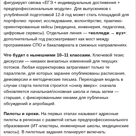
фигурирует связка «ЕГЭ + индивидуальные достижения +
предпрофессиональные модули». Для выпускников с
углублённой подготовкой 12-й год может стать площадкой для
портфолио: проект, исследование, волонтёрство, практико-
ориентированные кейсы (медицина, инженерия, педагогика,
цифровые сервисы). Отдельная линия —
«колледж → вуз»
:
дополнительный год рассматривают как мост между
программами СПО и бакалавриата в смежных направлениях.
Что будет с нынешними 10–11 классами.
Ключевой тезис
дискуссии — никаких внезапных изменений для текущих
потоков. Любая корректировка затрагивает только те
параллели, для которых заранее опубликованы расписания,
демоверсии и методические письма. Переходная модель в
случае старта пилотов строится «снизу вверх»: сначала
обновляется начальная/основная школа и лишь затем —
старшая, с фиксированными окнами для публичных
обсуждений и апробаций.
Пилоты и сроки.
На первых этапах называют адресные
пилоты в регионах с развитой сетью предпрофессионального
образования (ИТ-кластеры, инженерные школы, медицинские
классы). В пилотные задания планируют включать: