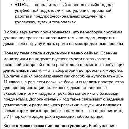
«11+1»
— дополнительный «надставочный» год для
углублённой подготовки к поступлению, проектной
работы и предпрофессиональных модулей при
колледжах, вузах и технопарках.
В обоих вариантах подчёркивается, что пересборка программ
должна переразвести «плотные» темы по годам, сократить
домашнюю нагрузку и дать время на межпредметные проекты.
Почему тема стала актуальной именно сейчас.
Осенние
мониторинги по нагрузке и успеваемости показывают: в
основной и старшей школе растёт доля предметов, требующих
длительных практик — от лабораторий до проектных модулей.
12-летний цикл рассматривают как способ не «уплотнять» 10–
11 классы, а разнести сложные блоки и выделить пространство
для профориентации, стажировок, демонстрационных
экзаменов и олимпиадного трека без конфликта с базовыми
предметами. Дополнительный год также связывают с задачами
демографии и регионального развития: выпускники получают
время «примерить» профессию на месте — на предприятиях,
в ИТ-парках, медцентрах и вузовских лабораториях.
Как это может сказаться на поступлении.
В обсуждениях