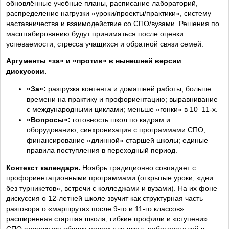
обновлённые учебные планы, расписание лабораторий,
распределение нагрузки «уроки/проекты/практики», систему
наставничества и взаимодействие со СПО/вузами. Решения по
масштабированию будут приниматься после оценки
успеваемости, стресса учащихся и обратной связи семей.
Аргументы «за» и «против» в нынешней версии
дискуссии.
«За»:
разгрузка контента и домашней работы; больше
времени на практику и профориентацию; выравнивание
с международными циклами; меньше «гонки» в 10–11-х.
«Вопросы»:
готовность школ по кадрам и
оборудованию; синхронизация с программами СПО;
финансирование «длинной» старшей школы; единые
правила поступления в переходный период.
Контекст календаря.
Ноябрь традиционно совпадает с
профориентационными программами (открытые уроки, «дни
без турникетов», встречи с колледжами и вузами). На их фоне
дискуссия о 12-летней школе звучит как структурная часть
разговора о «маршрутах после 9-го и 11-го классов»:
расширенная старшая школа, гибкие профили и «ступени»