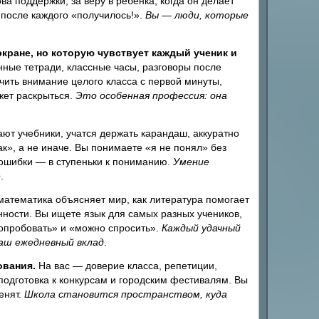
а поддержки, за веру в ребёнка, когда он делает
 после каждого «получилось!».
Вы — люди, которые
кране, но которую чувствует каждый ученик и
ные тетради, классные часы, разговоры после
чить внимание целого класса с первой минуты,
ожет раскрыться.
Это особенная профессия: она
ют учебники, учатся держать карандаш, аккуратно
ак», а не иначе. Вы понимаете «я не понял» без
а ошибки — в ступеньки к пониманию.
Умение
е
.
математика объясняет мир, как литература помогает
енности. Вы ищете язык для самых разных учеников,
опробовать» и «можно спросить».
Каждый удачный
аш ежедневный вклад
.
ования.
На вас — доверие класса, репетиции,
подготовка к конкурсам и городским фестивалям. Вы
енят.
Школа становится пространством, куда