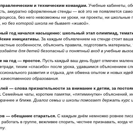
правленческим и техническим командам.
Учебные кабинеты, обо
сть, аккуратно оформленные стенды — всё это не появляется само
роцесса, без него невозможны ни уроки, ни проекты, ни школьные 
 но без которой школа не бывает «живой»
.
ный год начался насыщенно: школьный этап олимпиад, темати
йские инициативы.
За каждым объявлением на стенде стоит ваша
растные особенности, объяснить правила, подготовить материалы, 
оздаёте для детей безопасный и понятный вход в учебные вызо
 на год — простое.
Пусть каждый ваш день будет отмечен малень
тетради, тихим «спасибо» после урока, удавшимся объяснением сл
ссионального развития и отдыха, для обмена опытом и новых иде
 качественного образования
.
лей — слова признательности за внимание к детям, за постоя
.
Семейные чаты, короткие памятки, «пятиминутки» объяснений, и
зрачнее и ближе.
Диалог семьи и школы помогает держать курс и
ов — обещание стараться.
С каждым днём немножко ровнее писат
 работать в группе, вежливее спорить, честнее признавать, когда ч
ту
.