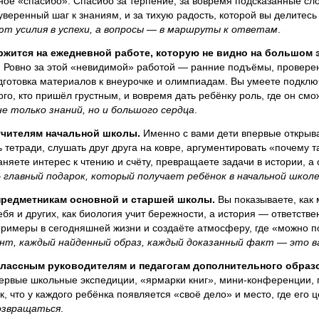
ое «спасибо». Спасибо за терпение, за вовремя подсказанные слов
веренный шаг к знаниям, и за тихую радость, которой вы делитесь
т усилия в успехи, а вопросы — в маршруты к ответам
.
жится на ежедневной работе, которую не видно на большом э
.
Ровно за этой «невидимой» работой — ранние подъёмы, проверен
дготовка материалов к внеурочке и олимпиадам. Вы умеете подклю
ого, кто пришёл грустным, и вовремя дать ребёнку роль, где он см
е только знаний, но и большого сердца
.
учителям начальной школы.
Именно с вами дети впервые открыва
 тетради, слушать друг друга на ковре, аргументировать «почему т
аняете интерес к чтению и счёту, превращаете задачи в истории, 
 главный подарок, который получает ребёнок в начальной школ
предметникам основной и старшей школы.
Вы показываете, как 
бя и других, как биология учит бережности, а история — ответств
примеры в сегодняшней жизни и создаёте атмосферу, где «можно п
нт, каждый найденный образ, каждый доказанный факт — это в
классным руководителям и педагогам дополнительного образ
первые школьные экспедиции, «ярмарки книг», мини-конференции, 
к, что у каждого ребёнка появляется «своё дело» и место, где его ц
озвращаться
.