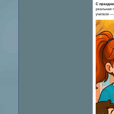
С праздни
реальная п
учителя —