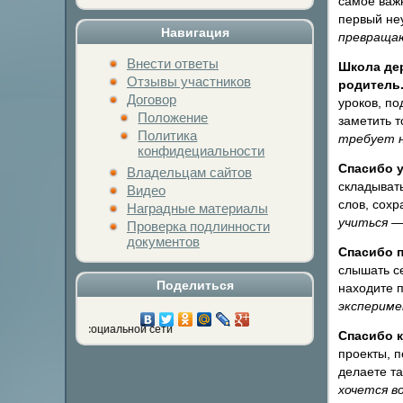
самое важн
первый неу
Навигация
превращаю
Внести ответы
Школа дер
Отзывы участников
родитель
Договор
уроков, по
Положение
заметить т
Политика
требует н
конфидециальности
Спасибо 
Владельцам сайтов
складывать
Видео
слов, сохр
Наградные материалы
учиться —
Проверка подлинности
документов
Спасибо 
слышать се
Поделиться
находите 
экспериме
 любимой социальной сети
Спасибо 
проекты, 
делаете та
хочется в