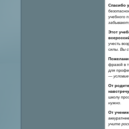
Спасибо у
безопасно
учебного п
забывают,
Этот учеб
всеросси
учесть воз
силы.
Вы с
Пожелание
фразой в 
для профе
— условие
От родите
навстречу
школу про
нужно
.
От ученик
аккуратнее
учите рос