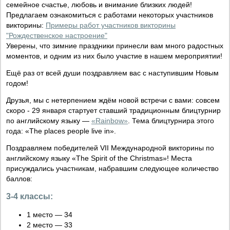
семейное счастье, любовь и внимание близких людей!
Предлагаем ознакомиться с работами некоторых участников
викторины:
Примеры работ участников викторины
"Рождественское настроение"
Уверены, что зимние праздники принесли вам много радостных
моментов, и одним из них было участие в нашем мероприятии!
Ещё раз от всей души поздравляем вас с наступившим Новым
годом!
Друзья, мы с нетерпением ждём новой встречи с вами: совсем
скоро - 29 января стартует ставший традиционным блицтурнир
по английскому языку —
«Rainbow»
. Тема блицтурнира этого
года: «The places people live in».
Поздравляем победителей VII Международной викторины по
английскому языку «The Spirit of the Christmas»! Места
присуждались участникам, набравшим следующее количество
баллов:
3-4 классы:
1 место — 34
2 место — 33