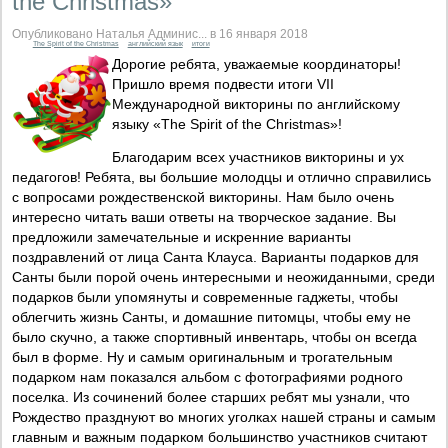
the Christmas»
Опубликовано Наталья Админис... в 16 января 2018
The Spirit of the Christmas
английский язык
итоги
Дорогие ребята, уважаемые координаторы!
Пришло время подвести итоги VII
Международной викторины по английскому
языку «The Spirit of the Christmas»!
Благодарим всех участников викторины и ух
педагогов! Ребята, вы большие молодцы и отлично справились
с вопросами рождественской викторины. Нам было очень
интересно читать ваши ответы на творческое задание. Вы
предложили замечательные и искренние варианты
поздравлений от лица Санта Клауса. Варианты подарков для
Санты были порой очень интересными и неожиданными, среди
подарков были упомянуты и современные гаджеты, чтобы
облегчить жизнь Санты, и домашние питомцы, чтобы ему не
было скучно, а также спортивный инвентарь, чтобы он всегда
был в форме. Ну и самым оригинальным и трогательным
подарком нам показался альбом с фотографиями родного
поселка. Из сочинений более старших ребят мы узнали, что
Рождество празднуют во многих уголках нашей страны и самым
главным и важным подарком большинство участников считают